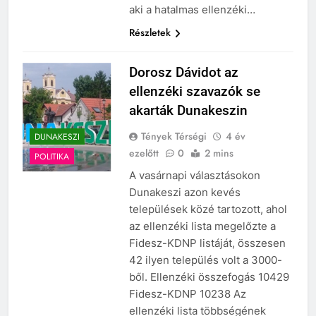
aki a hatalmas ellenzéki…
Részletek
Dorosz Dávidot az
ellenzéki szavazók se
akarták Dunakeszin
Tények Térségi
4 év
DUNAKESZI
ezelőtt
0
2 mins
POLITIKA
A vasárnapi választásokon
Dunakeszi azon kevés
települések közé tartozott, ahol
az ellenzéki lista megelőzte a
Fidesz-KDNP listáját, összesen
42 ilyen település volt a 3000-
ből. Ellenzéki összefogás 10429
Fidesz-KDNP 10238 Az
ellenzéki lista többségének