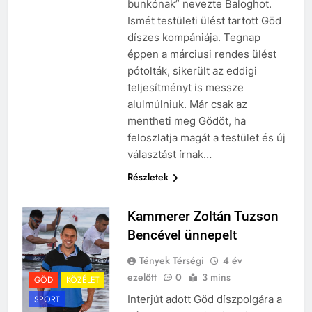
bunkónak” nevezte Baloghot.
Ismét testületi ülést tartott Göd
díszes kompániája. Tegnap
éppen a márciusi rendes ülést
pótolták, sikerült az eddigi
teljesítményt is messze
alulmúlniuk. Már csak az
mentheti meg Gödöt, ha
feloszlatja magát a testület és új
választást írnak…
Részletek
Kammerer Zoltán Tuzson
Bencével ünnepelt
Tények Térségi
4 év
ezelőtt
0
3 mins
GÖD
KÖZÉLET
Interjút adott Göd díszpolgára a
SPORT