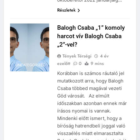
Részletek
Balogh Csaba „1” komoly
harcot vív Balogh Csaba
„2”-vel?
Tények Térségi
4 év
ezelőtt
0
9 mins
UNCATEGORIZED
Korábban is számos ráutaló jel
mutatkozott arra, hogy Balogh
Csaba többed magával vezeti
Göd városát. Az elmúlt
időszakban azonban ennek már
írásos nyomai is vannak.
Mindenki előtt ismert, hogy a
bíróság hatrendbeli joggal való
visszaélés miatt elmarasztalta