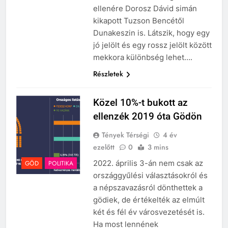
ellenére Dorosz Dávid simán
kikapott Tuzson Bencétől
Dunakeszin is. Látszik, hogy egy
jó jelölt és egy rossz jelölt között
mekkora különbség lehet….
Részletek
Közel 10%-t bukott az
ellenzék 2019 óta Gödön
Tények Térségi
4 év
ezelőtt
0
3 mins
2022. április 3-án nem csak az
GÖD
POLITIKA
országgyűlési választásokról és
a népszavazásról dönthettek a
gödiek, de értékelték az elmúlt
két és fél év városvezetését is.
Ha most lennének