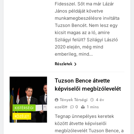
szivároghattak ki –
10 Hónap Ezelőtt
Fidesszel. Sőt ma már Lázár
a Tisza Világ
Dobrev programot
János példáját követve
applikáció
hirdet, a Tisza a Dunán
botránya
munkamegbeszélésre invitálta
hajókázik
10 Hónap Ezelőtt
Tuzson Bencét. Nem lesz egy
kicsit magas az a ló, amire
Szilágyi felült? Szilágyi László
2020 elején, még mind
emberileg, mind…
Részletek
Tuzson Bence átvette
képviselői megbízólevelét
Tények Térségi
4 év
ezelőtt
0
1 mins
KISTÉRSÉGI
Tegnap ünnepélyes keretek
KÖZÉLET
között átvette képviselői
megbízólevelét Tuzson Bence, a