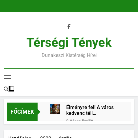
Ugrás
a
tartalomra
Térségi Tények
Dunakeszi Kistérség Hírei
Élményre fel! A város
FŐCÍMEK
kedvenc téli
találkozóhelye vár rád
9 Hónap Ezelőtt
45.heti horoszkóp
9 Hónap Ezelőtt