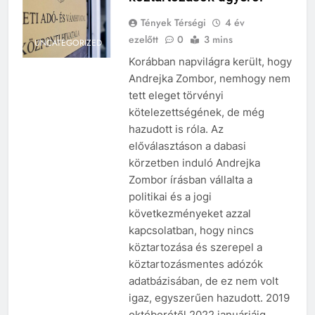
Tények Térségi
4 év
ezelőtt
0
3 mins
UNCATEGORIZED
Korábban napvilágra került, hogy
Andrejka Zombor, nemhogy nem
tett eleget törvényi
kötelezettségének, de még
hazudott is róla. Az
előválasztáson a dabasi
körzetben induló Andrejka
Zombor írásban vállalta a
politikai és a jogi
következményeket azzal
kapcsolatban, hogy nincs
köztartozása és szerepel a
köztartozásmentes adózók
adatbázisában, de ez nem volt
igaz, egyszerűen hazudott. 2019
októberétől 2022 januárjáig…