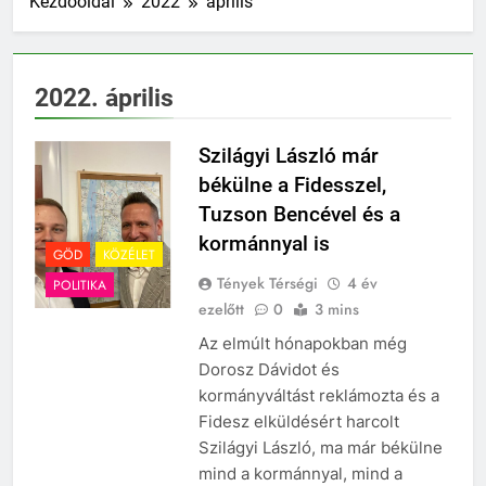
Kezdőoldal
2022
április
Otthon Start: fiatal
családok új esélye – már
50 ezren éltek vele,
9 Hónap Ezelőtt
Dunakeszin és Gödön is
Évi 1 millió forinttal segíti
2022. április
egyre népszerűbb
a kormány a
közszolgákat lakáshoz
9 Hónap Ezelőtt
jutni
Szilágyi László már
Méltóságteljes
megemlékezések
békülne a Fidesszel,
Dunakeszin és Gödön – a
10 Hónap Ezelőtt
Tuzson Bencével és a
közösség ereje és az
Hétvégi őrület Gödön és
kormánnyal is
összetartozás ünnepe
Dunakeszin! Két város,
GÖD
KÖZÉLET
két giga buli – te hol
10 Hónap Ezelőtt
Tények Térségi
4 év
POLITIKA
leszel?
Kiszivárgott a
ezelőtt
0
3 mins
Tisza Párt
Az elmúlt hónapokban még
adatbázisa – gödi
10 Hónap Ezelőtt
név is a listán!
Dorosz Dávidot és
Dunakeszi
kormányváltást reklámozta és a
méltóságteljesen
emlékezett az aradi
Fidesz elküldésért harcolt
10 Hónap Ezelőtt
vértanúkra
Szilágyi László, ma már békülne
Közel 20 ezer
felhasználó adatai
mind a kormánnyal, mind a