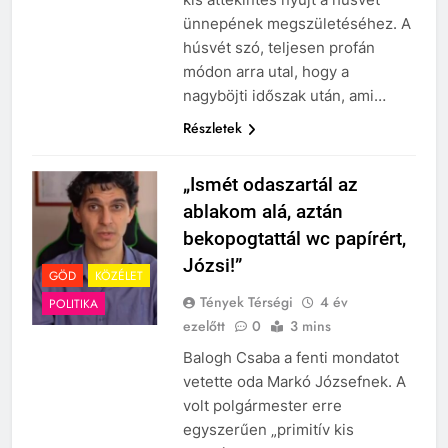
ünnepének megszületéséhez. A
húsvét szó, teljesen profán
módon arra utal, hogy a
nagyböjti időszak után, ami…
Részletek
„Ismét odaszartál az
ablakom alá, aztán
bekopogtattál wc papírért,
Józsi!”
GÖD
KÖZÉLET
Tények Térségi
4 év
POLITIKA
ezelőtt
0
3 mins
Balogh Csaba a fenti mondatot
vetette oda Markó Józsefnek. A
volt polgármester erre
egyszerűen „primitív kis