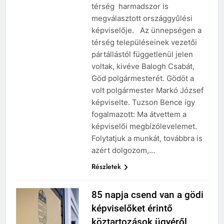
térség harmadszor is
megválasztott országgyűlési
képviselője. Az ünnepségen a
térség településeinek vezetői
pártállástól függetlenül jelen
voltak, kivéve Balogh Csabát,
Göd polgármesterét. Gödöt a
volt polgármester Markó József
képviselte. Tuzson Bence így
fogalmazott: Ma átvettem a
képviselői megbízólevelemet.
Folytatjuk a munkát, továbbra is
azért dolgozom,…
Részletek
85 napja csend van a gödi
képviselőket érintő
köztartozások ügyéről