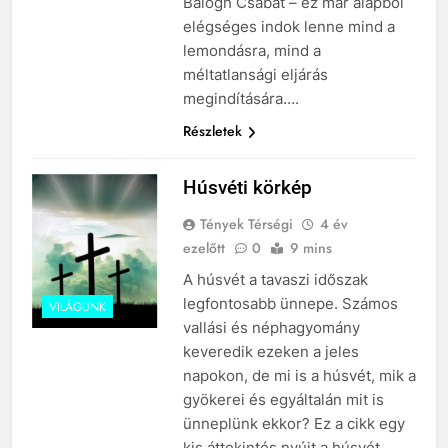
Balogh Csabát – ez már alapból
elégséges indok lenne mind a
lemondásra, mind a
méltatlansági eljárás
megindítására….
Részletek
Húsvéti körkép
Tények Térségi
4 év
ezelőtt
0
9 mins
A húsvét a tavaszi időszak
legfontosabb ünnepe. Számos
VILÁGUNK
vallási és néphagyomány
keveredik ezeken a jeles
napokon, de mi is a húsvét, mik a
gyökerei és egyáltalán mit is
ünneplünk ekkor? Ez a cikk egy
kis áttekintés nyújt a húsvét