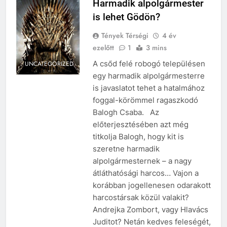
Harmadik alpolgármester
is lehet Gödön?
Tények Térségi
4 év
ezelőtt
1
3 mins
A csőd felé robogó településen
UNCATEGORIZED
egy harmadik alpolgármesterre
is javaslatot tehet a hatalmához
foggal-körömmel ragaszkodó
Balogh Csaba. Az
előterjesztésében azt még
titkolja Balogh, hogy kit is
szeretne harmadik
alpolgármesternek – a nagy
átláthatósági harcos… Vajon a
korábban jogellenesen odarakott
harcostársak közül valakit?
Andrejka Zombort, vagy Hlavács
Juditot? Netán kedves feleségét,