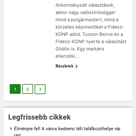
önkormányzati választások,
akkor nagy valószínűséggel
mind a polgármestert, mind a
körzetes képviselőket a Fidesz-
KDNP adná. Tuzson Bence és a
Fidesz-KDNP nyerte a választást
Gödön is. Egy markáns
ellenzéki…
Részletek
1
2
Legfrissebb cikkek
Élményre fel! A város kedvenc téli találkozóhelye vár
rád