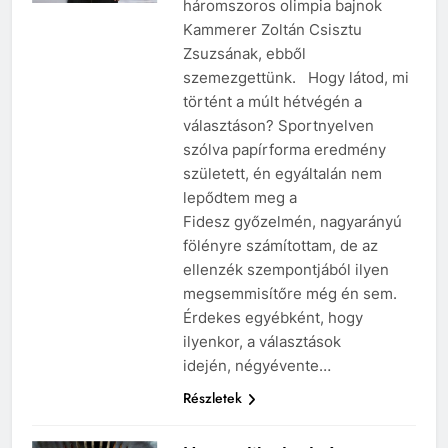
háromszoros olimpia bajnok
Kammerer Zoltán Csisztu
Zsuzsának, ebből
szemezgettünk. Hogy látod, mi
történt a múlt hétvégén a
választáson? Sportnyelven
szólva papírforma eredmény
született, én egyáltalán nem
lepődtem meg a
Fidesz győzelmén, nagyarányú
fölényre számítottam, de az
ellenzék szempontjából ilyen
megsemmisítőre még én sem.
Érdekes egyébként, hogy
ilyenkor, a választások
idején, négyévente…
Részletek