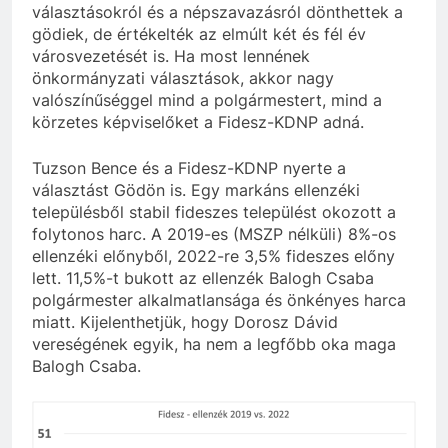
szivároghattak ki –
10 Hónap Ezelőtt
választásokról és a népszavazásról dönthettek a
a Tisza Világ
Dobrev programot
gödiek, de értékelték az elmúlt két és fél év
applikáció
hirdet, a Tisza a Dunán
városvezetését is. Ha most lennének
botránya
hajókázik
10 Hónap Ezelőtt
önkormányzati választások, akkor nagy
valószínűséggel mind a polgármestert, mind a
körzetes képviselőket a Fidesz-KDNP adná.
Tuzson Bence és a Fidesz-KDNP nyerte a
választást Gödön is. Egy markáns ellenzéki
településből stabil fideszes települést okozott a
folytonos harc. A 2019-es (MSZP nélküli) 8%-os
ellenzéki előnyből, 2022-re 3,5% fideszes előny
lett. 11,5%-t bukott az ellenzék Balogh Csaba
polgármester alkalmatlansága és önkényes harca
miatt. Kijelenthetjük, hogy Dorosz Dávid
vereségének egyik, ha nem a legfőbb oka maga
Balogh Csaba.