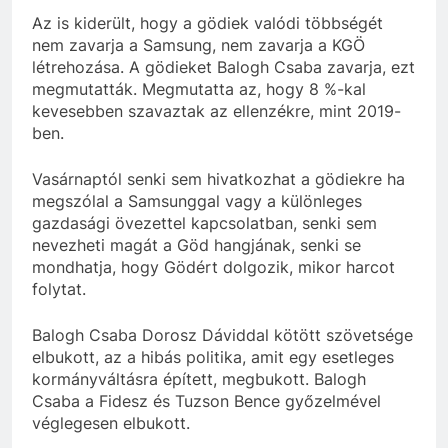
Az is kiderült, hogy a gödiek valódi többségét
nem zavarja a Samsung, nem zavarja a KGÖ
létrehozása. A gödieket Balogh Csaba zavarja, ezt
megmutatták. Megmutatta az, hogy 8 %-kal
kevesebben szavaztak az ellenzékre, mint 2019-
ben.
Vasárnaptól senki sem hivatkozhat a gödiekre ha
megszólal a Samsunggal vagy a különleges
gazdasági övezettel kapcsolatban, senki sem
nevezheti magát a Göd hangjának, senki se
mondhatja, hogy Gödért dolgozik, mikor harcot
folytat.
Balogh Csaba Dorosz Dáviddal kötött szövetsége
elbukott, az a hibás politika, amit egy esetleges
kormányváltásra épített, megbukott. Balogh
Csaba a Fidesz és Tuzson Bence győzelmével
véglegesen elbukott.