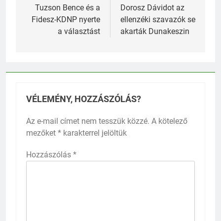
navigáció
Tuzson Bence és a
Dorosz Dávidot az
Fidesz-KDNP nyerte
ellenzéki szavazók se
a választást
akarták Dunakeszin
VÉLEMÉNY, HOZZÁSZÓLÁS?
Az e-mail címet nem tesszük közzé.
A kötelező
mezőket
*
karakterrel jelöltük
Hozzászólás
*