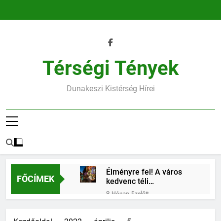
Ugrás
a
tartalomra
Térségi Tények
Dunakeszi Kistérség Hírei
Élményre fel! A város
FŐCÍMEK
kedvenc téli
találkozóhelye vár rád
9 Hónap Ezelőtt
45.heti horoszkóp
9 Hónap Ezelőtt