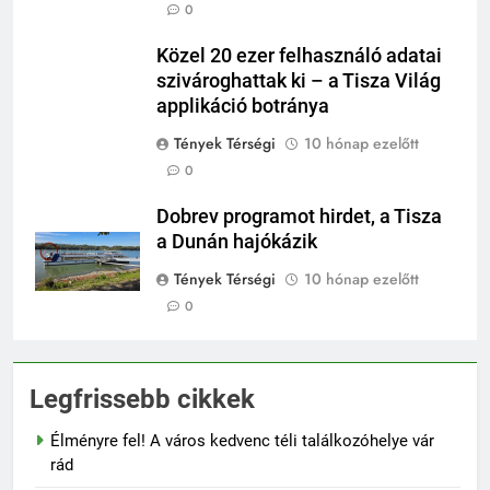
0
Közel 20 ezer felhasználó adatai
szivároghattak ki – a Tisza Világ
applikáció botránya
Tények Térségi
10 hónap ezelőtt
0
Dobrev programot hirdet, a Tisza
a Dunán hajókázik
Tények Térségi
10 hónap ezelőtt
0
Legfrissebb cikkek
Élményre fel! A város kedvenc téli találkozóhelye vár
rád