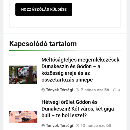
Kapcsolódó tartalom
Méltóságteljes megemlékezések
Dunakeszin és Gödön – a
közösség ereje és az
összetartozás ünnepe
Tények Térségi
9 hónap ezelőtt
0
Hétvégi őrület Gödön és
Dunakeszin! Két város, két giga
buli – te hol leszel?
Tények Térségi
10 hónap ezelőtt