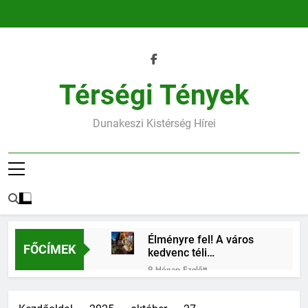
Ugrás
a
tartalomra
Térségi Tények
Dunakeszi Kistérség Hírei
Élményre fel! A város
FŐCÍMEK
kedvenc téli
találkozóhelye vár rád
9 Hónap Ezelőtt
45.heti horoszkóp
9 Hónap Ezelőtt