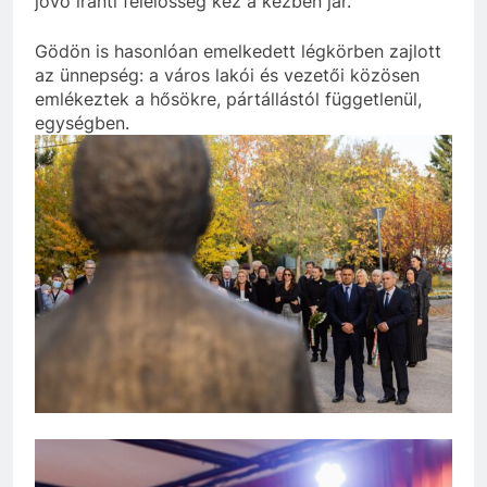
jövő iránti felelősség kéz a kézben jár.
Gödön is hasonlóan emelkedett légkörben zajlott
az ünnepség: a város lakói és vezetői közösen
emlékeztek a hősökre, pártállástól függetlenül,
egységben.