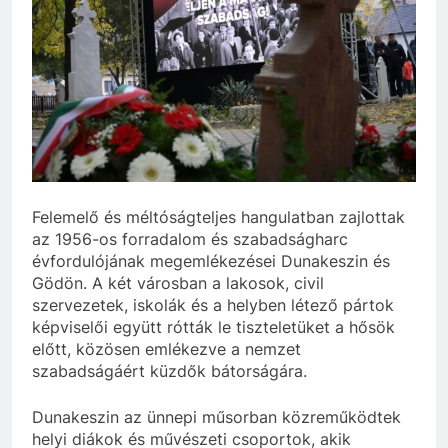
szivároghattak ki –
10 Hónap Ezelőtt
a Tisza Világ
Dobrev programot
applikáció
hirdet, a Tisza a Dunán
botránya
hajókázik
10 Hónap Ezelőtt
Felemelő és méltóságteljes hangulatban zajlottak
az 1956-os forradalom és szabadságharc
évfordulójának megemlékezései Dunakeszin és
Gödön. A két városban a lakosok, civil
szervezetek, iskolák és a helyben létező pártok
képviselői együtt rótták le tiszteletüket a hősök
előtt, közösen emlékezve a nemzet
szabadságáért küzdők bátorságára.
Dunakeszin az ünnepi műsorban közreműködtek
helyi diákok és művészeti csoportok, akik