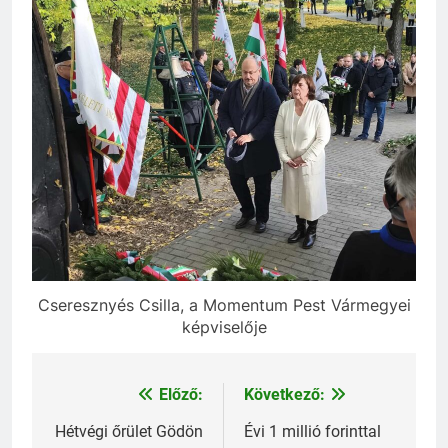
Cseresznyés Csilla, a Momentum Pest Vármegyei
képviselője
Előző:
Következő:
Bejegyzés
navigáció
Hétvégi őrület Gödön
Évi 1 millió forinttal