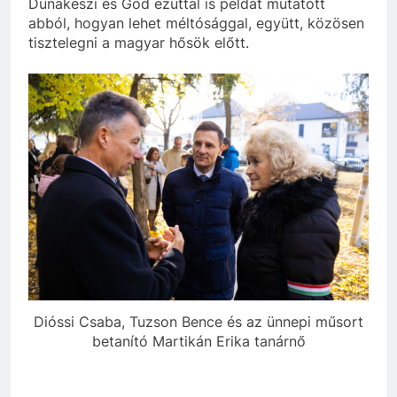
Dunakeszi és Göd ezúttal is példát mutatott
abból, hogyan lehet méltósággal, együtt, közösen
tisztelegni a magyar hősök előtt.
Dióssi Csaba, Tuzson Bence és az ünnepi műsort
betanító Martikán Erika tanárnő