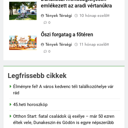
emlékezett az aradi vértanúkra
Tények Térségi
10 hónap ezelőtt
0
Őszi forgatag a főtéren
Tények Térségi
11 hónap ezelőtt
0
Legfrissebb cikkek
Élményre fel! A város kedvenc téli találkozóhelye vár
rád
45.heti horoszkóp
Otthon Start: fiatal családok új esélye – már 50 ezren
éltek vele, Dunakeszin és Gödön is egyre népszerűbb