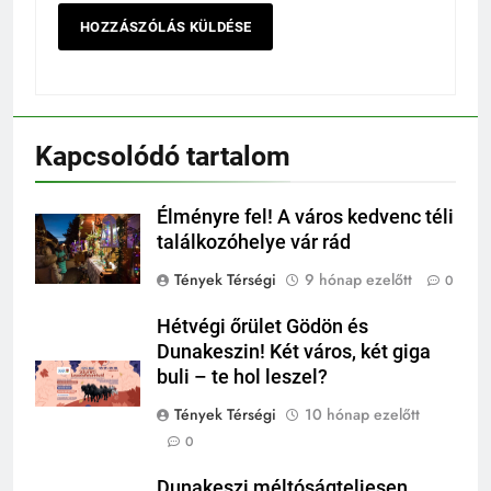
Kapcsolódó tartalom
Élményre fel! A város kedvenc téli
találkozóhelye vár rád
Tények Térségi
9 hónap ezelőtt
0
Hétvégi őrület Gödön és
Dunakeszin! Két város, két giga
buli – te hol leszel?
Tények Térségi
10 hónap ezelőtt
0
Dunakeszi méltóságteljesen