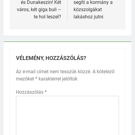
és Dunakeszin! Két
segíti a kormány a
város, két giga buli –
közszolgákat
te hol leszel?
lakáshoz jutni
VÉLEMÉNY, HOZZÁSZÓLÁS?
Az e-mail címet nem tesszük közzé.
A kötelező
mezőket
*
karakterrel jelöltük
Hozzászólás
*