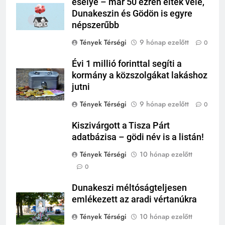
esélye – már 50 ezren éltek vele,
Dunakeszin és Gödön is egyre
népszerűbb
Tények Térségi
9 hónap ezelőtt
0
Évi 1 millió forinttal segíti a
kormány a közszolgákat lakáshoz
jutni
Tények Térségi
9 hónap ezelőtt
0
Kiszivárgott a Tisza Párt
adatbázisa – gödi név is a listán!
Tények Térségi
10 hónap ezelőtt
0
Dunakeszi méltóságteljesen
emlékezett az aradi vértanúkra
Tények Térségi
10 hónap ezelőtt