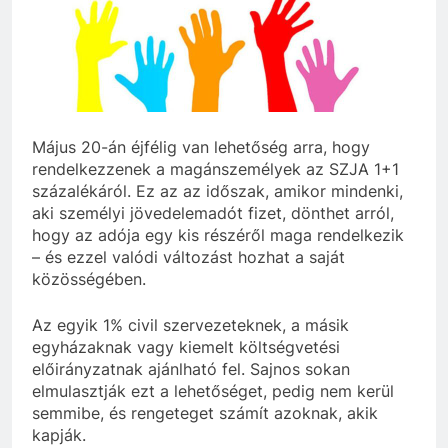
szivároghattak ki –
10 Hónap Ezelőtt
a Tisza Világ
Dobrev programot
applikáció
hirdet, a Tisza a Dunán
botránya
hajókázik
10 Hónap Ezelőtt
Május 20-án éjfélig van lehetőség arra, hogy
rendelkezzenek a magánszemélyek az SZJA 1+1
százalékáról. Ez az az időszak, amikor mindenki,
aki személyi jövedelemadót fizet, dönthet arról,
hogy az adója egy kis részéről maga rendelkezik
– és ezzel valódi változást hozhat a saját
közösségében.
Az egyik 1% civil szervezeteknek, a másik
egyházaknak vagy kiemelt költségvetési
előirányzatnak ajánlható fel. Sajnos sokan
elmulasztják ezt a lehetőséget, pedig nem kerül
semmibe, és rengeteget számít azoknak, akik
kapják.