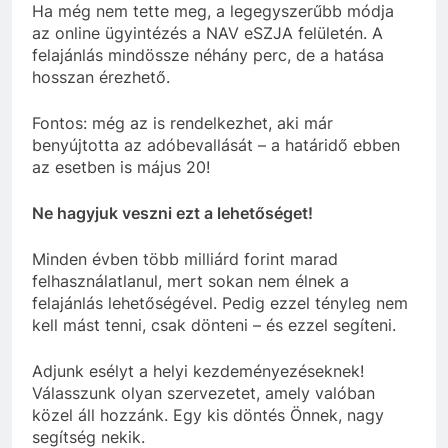
Ha még nem tette meg, a legegyszerűbb módja
az online ügyintézés a NAV eSZJA felületén. A
felajánlás mindössze néhány perc, de a hatása
hosszan érezhető.
Fontos: még az is rendelkezhet, aki már
benyújtotta az adóbevallását – a határidő ebben
az esetben is május 20!
Ne hagyjuk veszni ezt a lehetőséget!
Minden évben több milliárd forint marad
felhasználatlanul, mert sokan nem élnek a
felajánlás lehetőségével. Pedig ezzel tényleg nem
kell mást tenni, csak dönteni – és ezzel segíteni.
Adjunk esélyt a helyi kezdeményezéseknek!
Válasszunk olyan szervezetet, amely valóban
közel áll hozzánk. Egy kis döntés Önnek, nagy
segítség nekik.