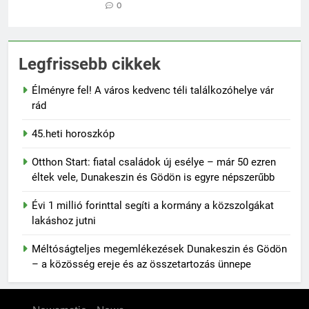
0
Legfrissebb cikkek
Élményre fel! A város kedvenc téli találkozóhelye vár
rád
45.heti horoszkóp
Otthon Start: fiatal családok új esélye – már 50 ezren
éltek vele, Dunakeszin és Gödön is egyre népszerűbb
Évi 1 millió forinttal segíti a kormány a közszolgákat
lakáshoz jutni
Méltóságteljes megemlékezések Dunakeszin és Gödön
– a közösség ereje és az összetartozás ünnepe