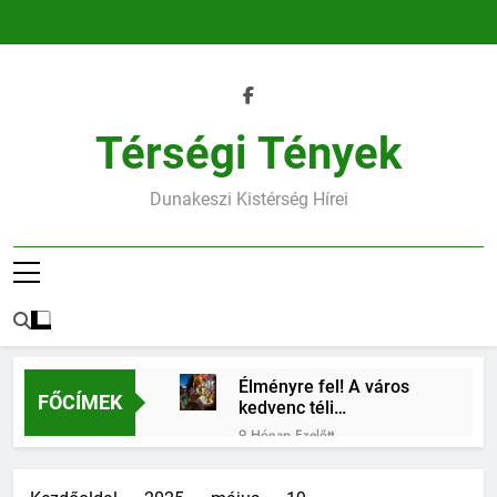
Ugrás
a
tartalomra
Térségi Tények
Dunakeszi Kistérség Hírei
Élményre fel! A város
FŐCÍMEK
kedvenc téli
találkozóhelye vár rád
9 Hónap Ezelőtt
45.heti horoszkóp
9 Hónap Ezelőtt