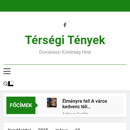
Ugrás
a
tartalomra
Térségi Tények
Dunakeszi Kistérség Hírei
Élményre fel! A város
FŐCÍMEK
kedvenc téli
találkozóhelye vár rád
9 Hónap Ezelőtt
45.heti horoszkóp
9 Hónap Ezelőtt