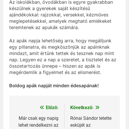
Az iskolákban, óvodákban is egyre gyakrabban
készülnek a gyerekek saját készítésű
ajándékokkal: rajzokkal, versekkel, kézműves
meglepetésekkel, amelyek megható emlékeket
teremtenek az apukák számára.
Az apák napja lehetőség arra, hogy megálljunk
egy pillanatra, és megköszönjük az apáinknak
mindazt, amit értünk tettek és tesznek nap mint
nap. Legyen ez a nap a szeretet, a tisztelet és az
összetartozás ünnepe – hiszen az apák is
megérdemlik a figyelmet és az elismerést.
Boldog apák napját minden édesapának!
‍‍
Előző:
Következő:
Bejegyzés
navigáció
Már csak egy napig
Rónai Sándor letette
lehet rendelkezni az
esküjét az