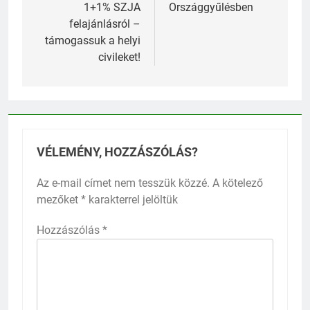
1+1% SZJA
Országgyűlésben
felajánlásról –
támogassuk a helyi
civileket!
VÉLEMÉNY, HOZZÁSZÓLÁS?
Az e-mail címet nem tesszük közzé.
A kötelező
mezőket
*
karakterrel jelöltük
Hozzászólás
*