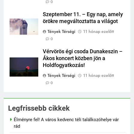
0
Szeptember 11. – Egy nap, amely
örökre megváltoztatta a világot
Tények Térségi
11 hónap ezelőtt
0
Vérvörös égi csoda Dunakeszin –
Ákos koncert közben jön a
Holdfogyatkozás!
Tények Térségi
11 hónap ezelőtt
0
Legfrissebb cikkek
Élményre fel! A város kedvenc téli találkozóhelye vár
rád