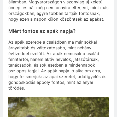
államban. Magyarországon viszonylag új keletű
ünnep, és bár még nem annyira elterjedt, mint más
országokban, egyre többen tartják fontosnak,
hogy ezen a napon külön köszöntsék az apákat.
Miért fontos az apák napja?
Az apák szerepe a családban ma már sokkal
árnyaltabb és változatosabb, mint néhány
évtizeddel ezelőtt. Az apák nemcsak a család
fenntartói, hanem aktív nevelők, játszótársak,
tanácsadók, és sok esetben a mindennapok
oszlopos tagjai. Az apák napja jó alkalom arra,
hogy felismerjük: az apai szeretet, odafigyelés és
gondoskodás éppoly fontos, mint az anyai
törődés.