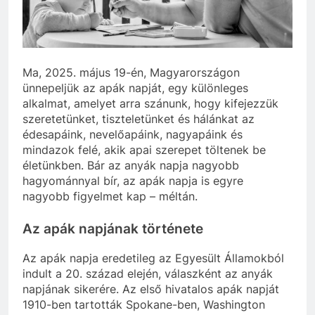
szivároghattak ki –
10 Hónap Ezelőtt
a Tisza Világ
Dobrev programot
applikáció
hirdet, a Tisza a Dunán
botránya
hajókázik
10 Hónap Ezelőtt
Ma, 2025. május 19-én, Magyarországon
ünnepeljük az apák napját, egy különleges
alkalmat, amelyet arra szánunk, hogy kifejezzük
szeretetünket, tiszteletünket és hálánkat az
édesapáink, nevelőapáink, nagyapáink és
mindazok felé, akik apai szerepet töltenek be
életünkben. Bár az anyák napja nagyobb
hagyománnyal bír, az apák napja is egyre
nagyobb figyelmet kap – méltán.
Az apák napjának története
Az apák napja eredetileg az Egyesült Államokból
indult a 20. század elején, válaszként az anyák
napjának sikerére. Az első hivatalos apák napját
1910-ben tartották Spokane-ben, Washington