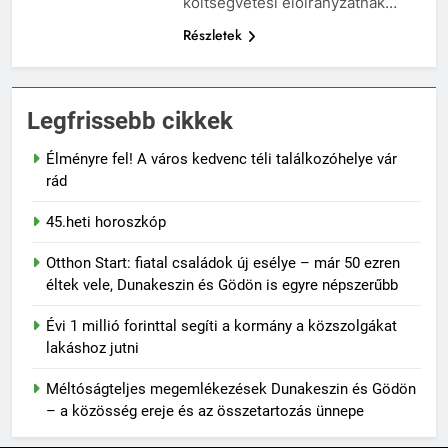
költségvetési előirányzatnak…
Részletek
Legfrissebb cikkek
Élményre fel! A város kedvenc téli találkozóhelye vár
rád
45.heti horoszkóp
Otthon Start: fiatal családok új esélye – már 50 ezren
éltek vele, Dunakeszin és Gödön is egyre népszerűbb
Évi 1 millió forinttal segíti a kormány a közszolgákat
lakáshoz jutni
Méltóságteljes megemlékezések Dunakeszin és Gödön
– a közösség ereje és az összetartozás ünnepe