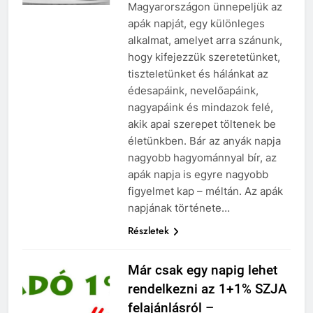
Magyarországon ünnepeljük az
apák napját, egy különleges
alkalmat, amelyet arra szánunk,
hogy kifejezzük szeretetünket,
tiszteletünket és hálánkat az
édesapáink, nevelőapáink,
nagyapáink és mindazok felé,
akik apai szerepet töltenek be
életünkben. Bár az anyák napja
nagyobb hagyománnyal bír, az
apák napja is egyre nagyobb
figyelmet kap – méltán. Az apák
napjának története…
Részletek
Már csak egy napig lehet
rendelkezni az 1+1% SZJA
felajánlásról –