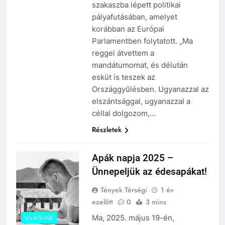
szivároghattak ki –
10 Hónap Ezelőtt
szakaszba lépett politikai
a Tisza Világ
Dobrev programot
pályafutásában, amelyet
applikáció
hirdet, a Tisza a Dunán
korábban az Európai
botránya
hajókázik
10 Hónap Ezelőtt
Parlamentben folytatott. „Ma
reggel átvettem a
mandátumomat, és délután
esküt is teszek az
Országgyűlésben. Ugyanazzal az
elszántsággal, ugyanazzal a
céllal dolgozom,…
Részletek
Apák napja 2025 –
Ünnepeljük az édesapákat!
Tények Térségi
1 év
ezelőtt
0
3 mins
Ma, 2025. május 19-én,
VILÁGUNK