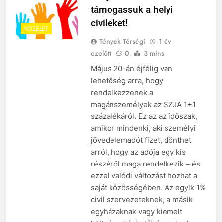
támogassuk a helyi
civileket!
KÖZÉLET
Tények Térségi
1 év
ezelőtt
0
3 mins
Május 20-án éjfélig van
lehetőség arra, hogy
rendelkezzenek a
magánszemélyek az SZJA 1+1
százalékáról. Ez az az időszak,
amikor mindenki, aki személyi
jövedelemadót fizet, dönthet
arról, hogy az adója egy kis
részéről maga rendelkezik – és
ezzel valódi változást hozhat a
saját közösségében. Az egyik 1%
civil szervezeteknek, a másik
egyházaknak vagy kiemelt