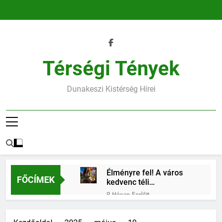
Ugrás
a
tartalomra
Térségi Tények
Dunakeszi Kistérség Hírei
Élményre fel! A város
FŐCÍMEK
kedvenc téli
találkozóhelye vár rád
9 Hónap Ezelőtt
45.heti horoszkóp
9 Hónap Ezelőtt