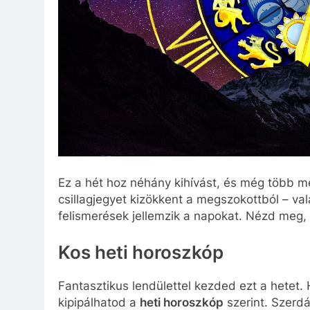
Ez a hét hoz néhány kihívást, és még több m
csillagjegyet kizökkent a megszokottból – val
felismerések jellemzik a napokat. Nézd meg, 
Kos heti horoszkóp
Fantasztikus lendülettel kezded ezt a hetet.
kipipálhatod a
heti horoszkóp
szerint. Szerdá