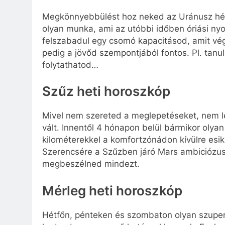
Megkönnyebbülést hoz neked az Uránusz hétf
olyan munka, ami az utóbbi időben óriási ny
felszabadul egy csomó kapacitásod, amit végr
pedig a jövőd szempontjából fontos. Pl. tanul
folytathatod…
Szűz heti horoszkóp
Mivel nem szereted a meglepetéseket, nem le
vált. Innentől 4 hónapon belül bármikor olya
kilométerekkel a komfortzónádon kívülre esik.
Szerencsére a Szűzben járó Mars ambiciózus
megbeszélned mindezt.
Mérleg heti horoszkóp
Hétfőn, pénteken és szombaton olyan szuper