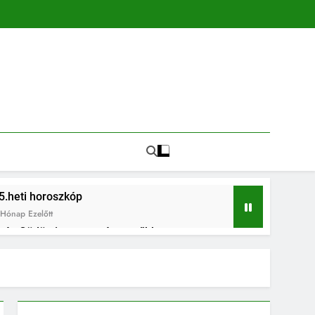
5.heti horoszkóp
Hónap Ezelőtt
in és Gödön is egyre népszerűbb
és az összetartozás ünnepe