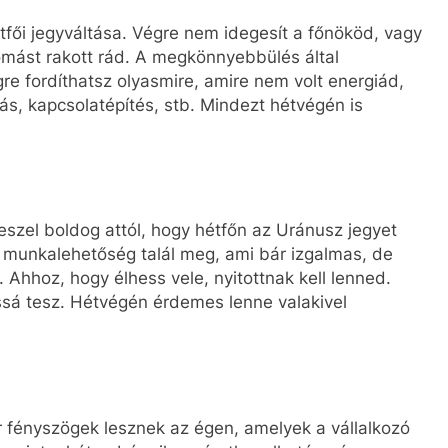
ői jegyváltása. Végre nem idegesít a főnököd, vagy
omást rakott rád. A megkönnyebbülés által
e fordíthatsz olyasmire, amire nem volt energiád,
ás, kapcsolatépítés, stb. Mindezt hétvégén is
szel boldog attól, hogy hétfőn az Uránusz jegyet
n munkalehetőség talál meg, ami bár izgalmas, de
 Ahhoz, hogy élhess vele, nyitottnak kell lenned.
sá tesz. Hétvégén érdemes lenne valakivel
 fényszögek lesznek az égen, amelyek a vállalkozó