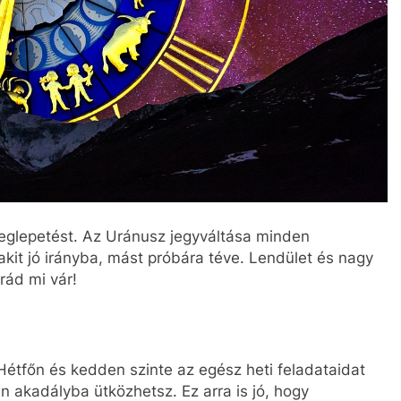
eglepetést. Az Uránusz jegyváltása minden
akit jó irányba, mást próbára téve. Lendület és nagy
rád mi vár!
 Hétfőn és kedden szinte az egész heti feladataidat
n akadályba ütközhetsz. Ez arra is jó, hogy