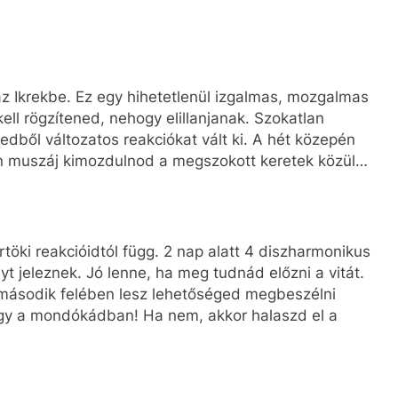
z Ikrekbe. Ez egy hihetetlenül izgalmas, mozgalmas
 kell rögzítened, nehogy elillanjanak. Szokatlan
edből változatos reakciókat vált ki. A hét közepén
én muszáj kimozdulnod a megszokott keretek közül…
töki reakcióidtól függ. 2 nap alatt 4 diszharmonikus
yt jeleznek. Jó lenne, ha meg tudnád előzni a vitát.
t második felében lesz lehetőséged megbeszélni
agy a mondókádban! Ha nem, akkor halaszd el a