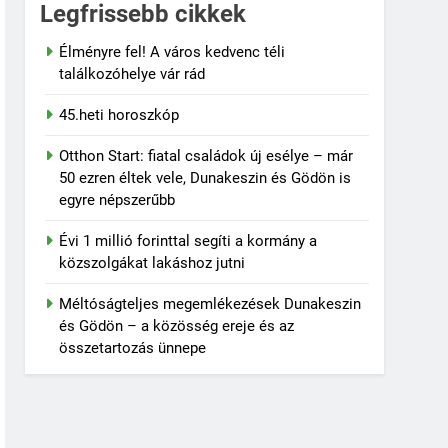
Legfrissebb cikkek
Élményre fel! A város kedvenc téli
találkozóhelye vár rád
45.heti horoszkóp
Otthon Start: fiatal családok új esélye – már
50 ezren éltek vele, Dunakeszin és Gödön is
ió botránya
egyre népszerűbb
Évi 1 millió forinttal segíti a kormány a
közszolgákat lakáshoz jutni
Méltóságteljes megemlékezések Dunakeszin
és Gödön – a közösség ereje és az
összetartozás ünnepe