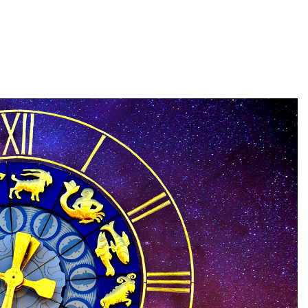
t Gödön és Dunakeszin! Két város, két giga buli – te hol leszel?
a Tisza Párt adatbázisa – gödi név is a listán!
ltóságteljesen emlékezett az aradi vértanúkra
 felhasználó adatai szivároghattak ki – a Tisza Világ applikác
amot hirdet, a Tisza a Dunán hajókázik