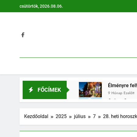
Ugrás
csütörtök, 2026.08.06.
a
tartalomra
Élményre fel!
FŐCÍMEK
9 Hónap Ezelőtt
Otthon Start:
9 Hónap Ezelőtt
Évi 1 millió 
Kezdőoldal
2025
július
7
28. heti horosz
9 Hónap Ezelőtt
Méltóságtelj