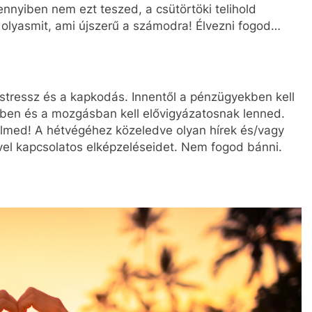
nyiben nem ezt teszed, a csütörtöki telihold
 olyasmit, ami újszerű a számodra! Élvezni fogod…
a stressz és a kapkodás. Innentől a pénzügyekben kell
ben és a mozgásban kell elővigyázatosnak lenned.
yelmed! A hétvégéhez közeledve olyan hírek és/vagy
vel kapcsolatos elképzeléseidet. Nem fogod bánni.