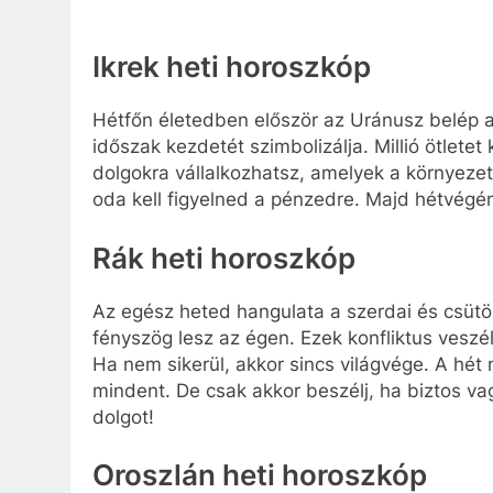
Ikrek heti horoszkóp
Hétfőn életedben először az Uránusz belép a
időszak kezdetét szimbolizálja. Millió ötletet
dolgokra vállalkozhatsz, amelyek a környezet
oda kell figyelned a pénzedre. Majd hétvég
Rák heti horoszkóp
Az egész heted hangulata a szerdai és csütör
fényszög lesz az égen. Ezek konfliktus veszél
Ha nem sikerül, akkor sincs világvége. A hé
mindent. De csak akkor beszélj, ha biztos v
dolgot!
Oroszlán heti horoszkóp