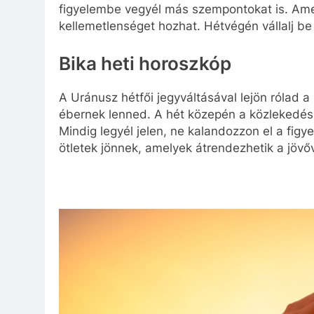
figyelembe vegyél más szempontokat is. Amen
kellemetlenséget hozhat. Hétvégén vállalj be
Bika heti horoszkóp
A Uránusz hétfői jegyváltásával lejön rólad 
ébernek lenned. A hét közepén a közlekedés
Mindig legyél jelen, ne kalandozzon el a fig
ötletek jönnek, amelyek átrendezhetik a jövő