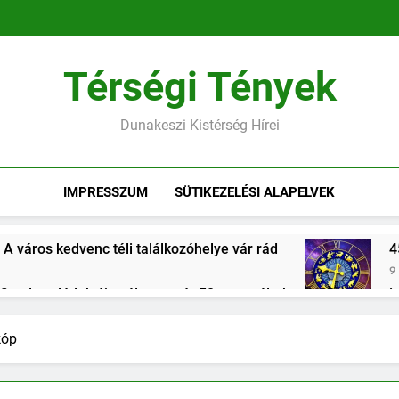
Térségi Tények
Dunakeszi Kistérség Hírei
IMPRESSZUM
SÜTIKEZELÉSI ALAPELVEK
 A város kedvenc téli találkozóhelye vár rád
4
9 
 fiatal családok új esélye – már 50 ezren éltek vele, Dunakesz
forinttal segíti a kormány a közszolgákat lakáshoz jutni
kóp
es megemlékezések Dunakeszin és Gödön – a közösség ereje 