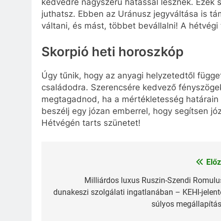
kedvedre nagyszerű hatással lesznek. Ezek s
juthatsz. Ebben az Uránusz jegyváltása is tá
váltani, és mást, többet bevállalni! A hétvé
Skorpió heti horoszkóp
Úgy tűnik, hogy az anyagi helyzetedtől függe
családodra. Szerencsére kedvező fényszögek
megtagadnod, ha a mértékletesség határain b
beszélj egy józan emberrel, hogy segítsen jó
Hétvégén tarts szünetet!
Előz
Bejegyzés
navigáció
Milliárdos luxus Ruszin-Szendi Romulu
dunakeszi szolgálati ingatlanában – KEHI-jelent
súlyos megállapítás