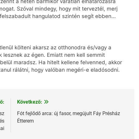
zerint a héten bármikor váratlan elhatározásra
mogat. Szóval mindegy, hogy mit terveztél, merj
gi felszabadult hangulatod szintén segít ebben…
tlenül költeni akarsz az otthonodra és/vagy a
 lesznek az égen. Emiatt nem kell semmit
elül maradsz. Ha hitelt kellene felvenned, akkor
zanul rálátni, hogy valóban megéri-e eladósodni.
ő:
Következő:
sz
Fót fejlődő arca: új fasor, megújult Fáy Présház
és
Étterem
ai