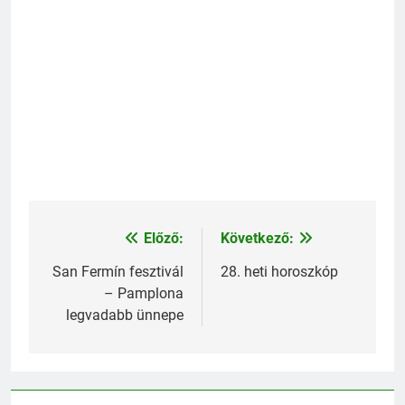
Előző:
Következő:
Bejegyzés
navigáció
San Fermín fesztivál
28. heti horoszkóp
– Pamplona
legvadabb ünnepe