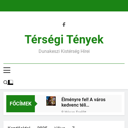
Ugrás
a
tartalomra
Térségi Tények
Dunakeszi Kistérség Hírei
Élményre fel! A város
FŐCÍMEK
kedvenc téli
találkozóhelye vár rád
9 Hónap Ezelőtt
45.heti horoszkóp
9 Hónap Ezelőtt