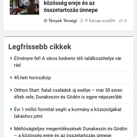
közösség ereje és az
összetartozás ünnepe
Tények Térségi
9 hónap ezelőtt
0
Legfrissebb cikkek
Élményre fel! A város kedvenc téli találkozóhelye vár
rád
45.heti horoszkóp
Otthon Start: fiatal családok új esélye – már 50 ezren
éltek vele, Dunakeszin és Gödön is egyre népszerűbb
Évi 1 millió forinttal segíti a kormány a közszolgákat
lakáshoz jutni
Méltóságteljes megemlékezések Dunakeszin és Gödön
– a közösség ereje és az összetartozás ünnepe