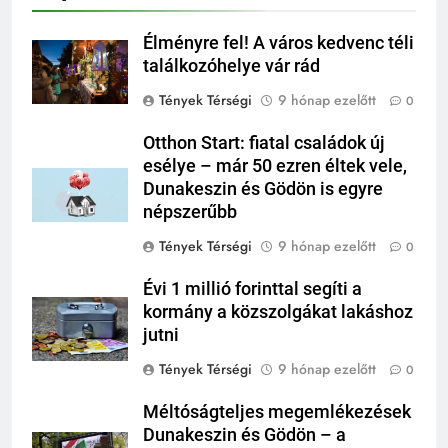
Élményre fel! A város kedvenc téli
találkozóhelye vár rád
Tények Térségi
9 hónap ezelőtt
0
Otthon Start: fiatal családok új
esélye – már 50 ezren éltek vele,
Dunakeszin és Gödön is egyre
népszerűbb
Tények Térségi
9 hónap ezelőtt
0
Évi 1 millió forinttal segíti a
kormány a közszolgákat lakáshoz
jutni
Tények Térségi
9 hónap ezelőtt
0
Méltóságteljes megemlékezések
Dunakeszin és Gödön – a