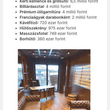
Kerti kemence és grillsütő
: 6,5 millió forint
Billiárdasztal
: 4 millió forint
Prémium ülőgarnitúra
: 4 millió forint
Franciaágyak darabonként
: 2 millió forint
Kávéfőző
: 720 ezer forint
Hűtőszekrény
: 975 ezer forint
Masszázsfotel
: 749 ezer forint
Borhűtő
: 360 ezer forint