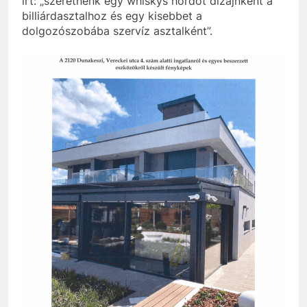
írt: „szeretnénk egy whiskys hordót dizájnként a
billiárdasztalhoz és egy kisebbet a
dolgozószobába szervíz asztalként”.