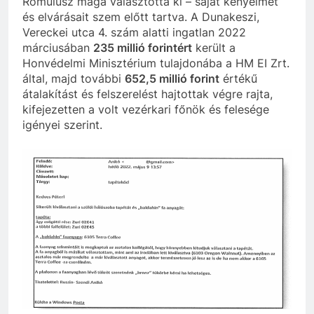
Romulusz maga választotta ki – saját kényelmét
és elvárásait szem előtt tartva. A Dunakeszi,
Vereckei utca 4. szám alatti ingatlan 2022
márciusában
235 millió forintért
került a
Honvédelmi Minisztérium tulajdonába a HM EI Zrt.
által, majd további
652,5 millió forint
értékű
átalakítást és felszerelést hajtottak végre rajta,
kifejezetten a volt vezérkari főnök és felesége
igényei szerint.