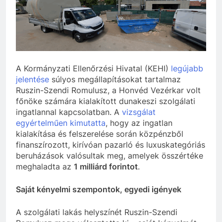
szivároghattak ki –
10 Hónap Ezelőtt
a Tisza Világ
Dobrev programot
applikáció
hirdet, a Tisza a Dunán
botránya
hajókázik
10 Hónap Ezelőtt
A Kormányzati Ellenőrzési Hivatal (KEHI)
legújabb
jelentése
súlyos megállapításokat tartalmaz
Ruszin-Szendi Romulusz, a Honvéd Vezérkar volt
főnöke számára kialakított dunakeszi szolgálati
ingatlannal kapcsolatban. A
vizsgálat
egyértelműen kimutatta
, hogy az ingatlan
kialakítása és felszerelése során közpénzből
finanszírozott, kirívóan pazarló és luxuskategóriás
beruházások valósultak meg, amelyek összértéke
meghaladta az
1 milliárd forintot
.
Saját kényelmi szempontok, egyedi igények
A szolgálati lakás helyszínét Ruszin-Szendi