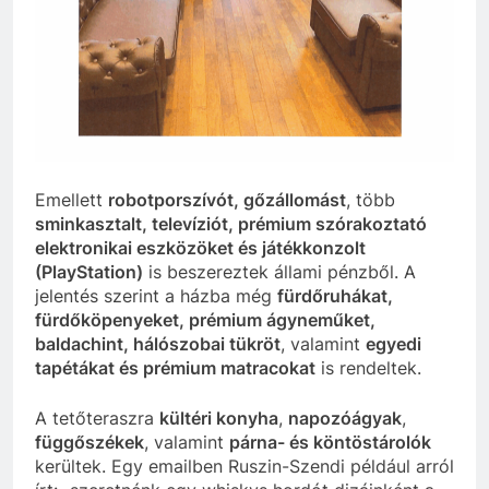
Emellett
robotporszívót, gőzállomást
, több
sminkasztalt, televíziót, prémium szórakoztató
elektronikai eszközöket és játékkonzolt
(PlayStation)
is beszereztek állami pénzből. A
jelentés szerint a házba még
fürdőruhákat,
fürdőköpenyeket, prémium ágyneműket,
baldachint, hálószobai tükröt
, valamint
egyedi
tapétákat és prémium matracokat
is rendeltek.
A tetőteraszra
kültéri konyha
,
napozóágyak
,
függőszékek
, valamint
párna- és köntöstárolók
kerültek. Egy emailben Ruszin-Szendi például arról