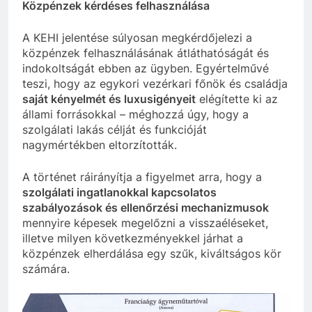
Közpénzek kérdéses felhasználása
A KEHI jelentése súlyosan megkérdőjelezi a
közpénzek felhasználásának átláthatóságát és
indokoltságát ebben az ügyben. Egyértelművé
teszi, hogy az egykori vezérkari főnök és családja
saját kényelmét és luxusigényeit
elégítette ki az
állami forrásokkal – méghozzá úgy, hogy a
szolgálati lakás célját és funkcióját
nagymértékben eltorzították.
A történet ráirányítja a figyelmet arra, hogy a
szolgálati ingatlanokkal kapcsolatos
szabályozások és ellenőrzési mechanizmusok
mennyire képesek megelőzni a visszaéléseket,
illetve milyen következményekkel járhat a
közpénzek elherdálása egy szűk, kiváltságos kör
számára.