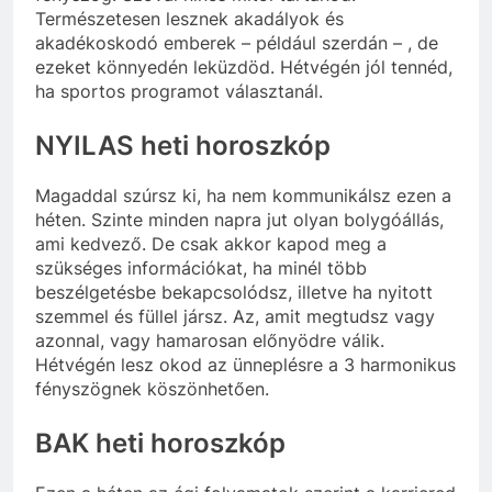
Természetesen lesznek akadályok és
akadékoskodó emberek – például szerdán – , de
ezeket könnyedén leküzdöd. Hétvégén jól tennéd,
ha sportos programot választanál.
NYILAS heti horoszkóp
Magaddal szúrsz ki, ha nem kommunikálsz ezen a
héten. Szinte minden napra jut olyan bolygóállás,
ami kedvező. De csak akkor kapod meg a
szükséges információkat, ha minél több
beszélgetésbe bekapcsolódsz, illetve ha nyitott
szemmel és füllel jársz. Az, amit megtudsz vagy
azonnal, vagy hamarosan előnyödre válik.
Hétvégén lesz okod az ünneplésre a 3 harmonikus
fényszögnek köszönhetően.
BAK heti horoszkóp