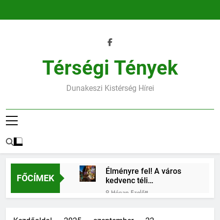
Ugrás
a
tartalomra
Térségi Tények
Dunakeszi Kistérség Hírei
Élményre fel! A város
FŐCÍMEK
kedvenc téli
találkozóhelye vár rád
9 Hónap Ezelőtt
45.heti horoszkóp
9 Hónap Ezelőtt