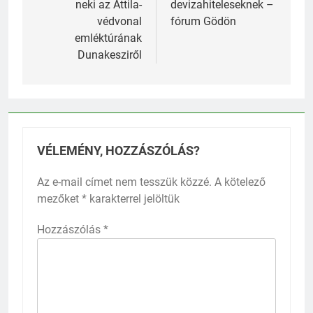
neki az Attila-
devizahiteleseknek –
védvonal
fórum Gödön
emléktúrának
Dunakesziről
VÉLEMÉNY, HOZZÁSZÓLÁS?
Az e-mail címet nem tesszük közzé.
A kötelező
mezőket
*
karakterrel jelöltük
Hozzászólás
*