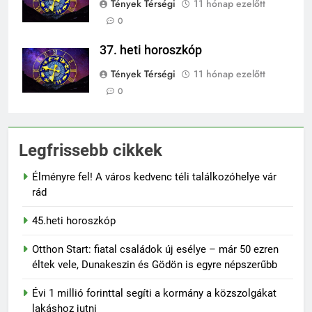
Tények Térségi
11 hónap ezelőtt
0
37. heti horoszkóp
Tények Térségi
11 hónap ezelőtt
0
Legfrissebb cikkek
Élményre fel! A város kedvenc téli találkozóhelye vár
rád
45.heti horoszkóp
Otthon Start: fiatal családok új esélye – már 50 ezren
éltek vele, Dunakeszin és Gödön is egyre népszerűbb
Évi 1 millió forinttal segíti a kormány a közszolgákat
lakáshoz jutni