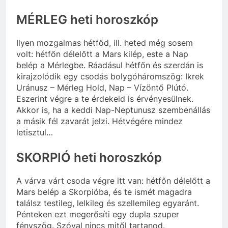
MÉRLEG heti horoszkóp
Ilyen mozgalmas hétfőd, ill. heted még sosem
volt: hétfőn délelőtt a Mars kilép, este a Nap
belép a Mérlegbe. Ráadásul hétfőn és szerdán is
kirajzolódik egy csodás bolygóháromszög: Ikrek
Uránusz – Mérleg Hold, Nap – Vízöntő Plútó.
Eszerint végre a te érdekeid is érvényesülnek.
Akkor is, ha a keddi Nap-Neptunusz szembenállás
a másik fél zavarát jelzi. Hétvégére mindez
letisztul…
SKORPIÓ heti horoszkóp
A várva várt csoda végre itt van: hétfőn délelőtt a
Mars belép a Skorpióba, és te ismét magadra
találsz testileg, lelkileg és szellemileg egyaránt.
Pénteken ezt megerősíti egy dupla szuper
fényszög. Szóval nincs mitől tartanod.