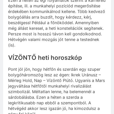
Ezen a héten az égi folyamatok szerint a karriered
építése, ill. a munkahelyi pozíciód megerősítése
érdekében kommunikálnod kellene. Több kedvező
bolygóállás arra buzdít, hogy kérdezz, kérj,
beszélgess! Például a főnököddel. Amennyiben
még állást keresel, a heti konstellációk segítenek.
Persze most is hosszú távon kell gondolkodnod.
Hétvégén valami mozgás jót tenne a testednek
(is).
VÍZÖNTŐ heti horoszkóp
Pont jól jön, hogy hétfőn és szerdán egy szuper
bolygóháromszög lesz az égen: Ikrek Uránusz –
Mérleg Hold, Nap – Vízöntő Plútó. Ugyanis a Mars
jegyváltása hétfőtől munkahelyi rivalizálást
szimbolizál. Méltatlan lenne, ha belemennél a
sárdobálásba. Ezen a héten a szerda a
legkritikusabb nap ebből a szempontból. A
hétvégéd akkor lesz igazán jó, ha kimozdulsz a
négy fal közül…