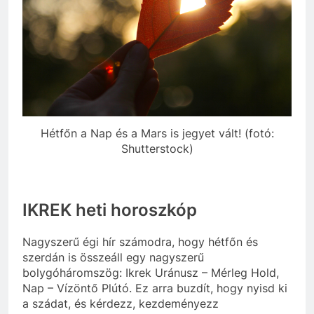
Hétfőn a Nap és a Mars is jegyet vált! (fotó:
Shutterstock)
IKREK heti horoszkóp
Nagyszerű égi hír számodra, hogy hétfőn és
szerdán is összeáll egy nagyszerű
bolygóháromszög: Ikrek Uránusz – Mérleg Hold,
Nap – Vízöntő Plútó. Ez arra buzdít, hogy nyisd ki
a szádat, és kérdezz, kezdeményezz