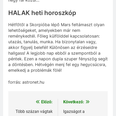
HALAK heti horoszkóp
Hétfőtől a Skorpióba lépő Mars feltámaszt olyan
lehetőségeket, amelyekben már nem
reménykedtél. Főleg külfölddel kapcsolatosan:
utazás, tanulás, munka. Ha bizonytalan vagy,
akkor figyelj belefél! Különösen az érzéseidre
hallgass! A legjobb nap ebből a szempontból a
péntek. Ezen a napon dupla szuper fényszög segít
a döntésben. Hétvégén menj fel egy hegycsúcsra,
emelkedj a problémák fölé!
forrás: astronet.hu
Előző:
Következő:
Bejegyzés
navigáció
Több százan vágtak
Igazságot a