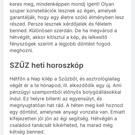
keres meg, mindenképpen mondj igent! Olyan
szuper konstellációk lesznek az égen, amelyek
garantálják, hogy egy életre szóló élményben lesz
részed. Persze lesznek kérdőjelek és félelem
benned. Különösen szerdán. De ha megvárod a
hétvégét, akkor kitisztul a kép, és lelkesítő
fényszögek szerint a legjobb döntést fogod
meghozni.
SZŰZ heti horoszkóp
Hétfőn a Nap kilép a Szűzből, és asztrológiailag
végét ér a te hónapod, ill. elkezdődik egy új. Ami
pénzügyi szempontból előnyös bolygóállásokkal
indul. Ez helyre billenti az egyensúlyt, és
megnyugtatóan hat rád. A héten meg kell hoznod
egy döntést, amelynek anyagi vonzata van. Emiatt
kifejezetten jól jön az égi segítség. Hétvégén a
családod tanácsát kikérheted, ha marad még
kétség benned.