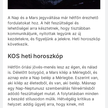
szivároghattak ki –
10 Hónap Ezelőtt
a Tisza Világ
Dobrev programot
applikáció
hirdet, a Tisza a Dunán
botránya
hajókázik
A Nap és a Mars jegyváltása már hétfőn érezhető
10 Hónap Ezelőtt
fordulatokat hoz. A hét feszültségei és
lehetőségei arra késztetnek, hogy tisztábban
kommunikáljunk, nyitottak legyünk az új
kezdetekre, és figyeljünk a jelekre. Heti horoszkóp
következik.
KOS heti horoszkóp
Hétfőn óriási jövés-menés lesz az égen, és nálad
is. Délelőtt bolygód, a Mars kilép a Mérlegből, és
aznap este a Nap belép a Mérlegbe. Eszerint van,
aki kilép az életedből, és van, aki belép. Másnap
egy Nap-Neptunusz szembenállás félreértésből
adódó feszültséget mutat. A folytatásban minden
a beszéd stílusodon múlik. Hétvégéig kritikus a
helyzet: addig ügyelj arra, hogy kinek, mit