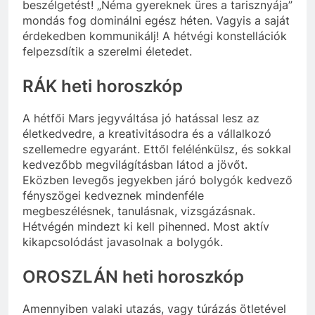
beszélgetést! „Néma gyereknek üres a tarisznyája”
mondás fog dominálni egész héten. Vagyis a saját
érdekedben kommunikálj! A hétvégi konstellációk
felpezsdítik a szerelmi életedet.
RÁK heti horoszkóp
A hétfői Mars jegyváltása jó hatással lesz az
életkedvedre, a kreativitásodra és a vállalkozó
szellemedre egyaránt. Ettől felélénkülsz, és sokkal
kedvezőbb megvilágításban látod a jövőt.
Eközben levegős jegyekben járó bolygók kedvező
fényszögei kedveznek mindenféle
megbeszélésnek, tanulásnak, vizsgázásnak.
Hétvégén mindezt ki kell pihenned. Most aktív
kikapcsolódást javasolnak a bolygók.
OROSZLÁN heti horoszkóp
Amennyiben valaki utazás, vagy túrázás ötletével