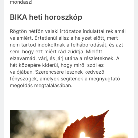
mondasz!
BIKA heti horoszkóp
Rögtön hétfőn valaki irtózatos indulattal reklamál
valamiért. Értetlenül állsz a helyzet előtt, mert
nem tartod indokoltnak a felháborodását, és azt
sem, hogy ezt miért rád zúdítja. Mielőtt
elzavarnád, várj, és járj utána a részleteknek! A
hét közepére kiderül, hogy miről szól ez
valójában. Szerencsére lesznek kedvező
fényszögek, amelyek segítenek a megnyugtató
megoldás megtalálásában.