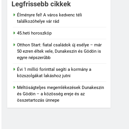
Legfrissebb cikkek
Élményre fel! A város kedvenc téli
találkozóhelye vár rád
45.heti horoszkóp
Otthon Start: fiatal családok új esélye – már
50 ezren éltek vele, Dunakeszin és Gödön is
ió botránya
egyre népszerűbb
Évi 1 millió forinttal segíti a kormány a
közszolgákat lakáshoz jutni
Méltóságteljes megemlékezések Dunakeszin
és Gödön – a közösség ereje és az
összetartozás ünnepe