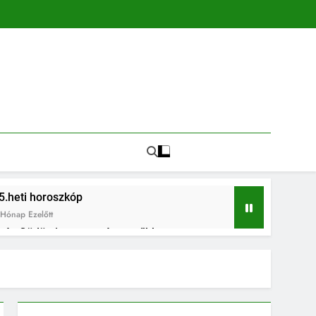
5.heti horoszkóp
Hónap Ezelőtt
in és Gödön is egyre népszerűbb
és az összetartozás ünnepe