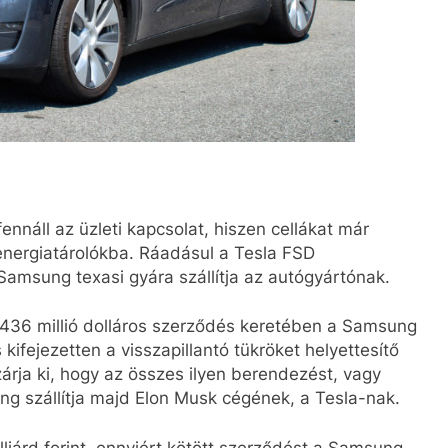
nnáll az üzleti kapcsolat, hiszen cellákat már
 energiatárolókba. Ráadásul a Tesla FSD
 Samsung texasi gyára szállítja az autógyártónak.
 436 millió dolláros szerződés keretében a Samsung
 kifejezetten a visszapillantó tükröket helyettesítő
árja ki, hogy az összes ilyen berendezést, vagy
ng szállítja majd Elon Musk cégének, a Tesla-nak.
lliárd forint, ennyiért kötött szerződést a Samsung-