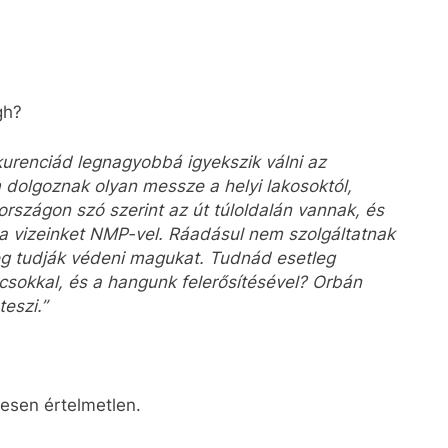
gh?
urenciád legnagyobbá igyekszik válni az
dolgoznak olyan messze a helyi lakosoktól,
rszágon szó szerint az út túloldalán vannak, és
 vizeinket NMP-vel. Ráadásul nem szolgáltatnak
eg tudják védeni magukat. Tudnád esetleg
ácsokkal, és a hangunk felerősítésével? Orbán
eszi.”
ljesen értelmetlen.