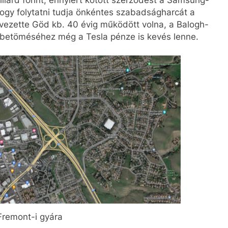
 hogy folytatni tudja önkéntes szabadságharcát a
 vezette Göd kb. 40 évig működött volna, a Balogh-
ány betöméséhez még a Tesla pénze is kevés lenne.
Fremont-i gyára