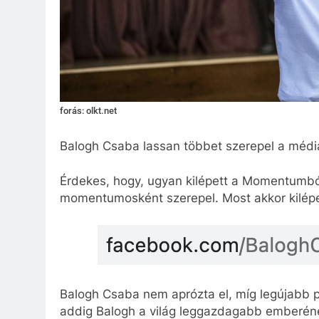
forás: olkt.net
Balogh Csaba lassan többet szerepel a médiá
Érdekes, hogy, ugyan kilépett a Momentumbó
momentumosként szerepel. Most akkor kilép
Balogh Csaba nem aprózta el, míg legújabb p
addig Balogh a világ leggazdagabb emberének