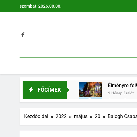
Ugrás
szombat, 2026.08.08.
a
tartalomra
Élményre fel!
FŐCÍMEK
9 Hónap Ezelőtt
Otthon Start:
9 Hónap Ezelőtt
Évi 1 millió 
Kezdőoldal
2022
május
20
Balogh Csaba
9 Hónap Ezelőtt
Méltóságtelj