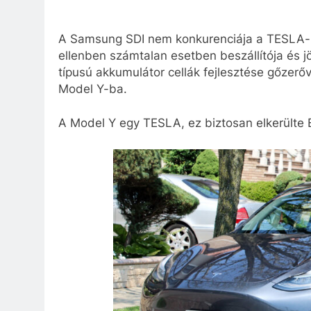
A Samsung SDI nem konkurenciája a TESLA-n
ellenben számtalan esetben beszállítója és j
típusú akkumulátor cellák fejlesztése gőzerőve
Model Y-ba.
A Model Y egy TESLA, ez biztosan elkerülte 