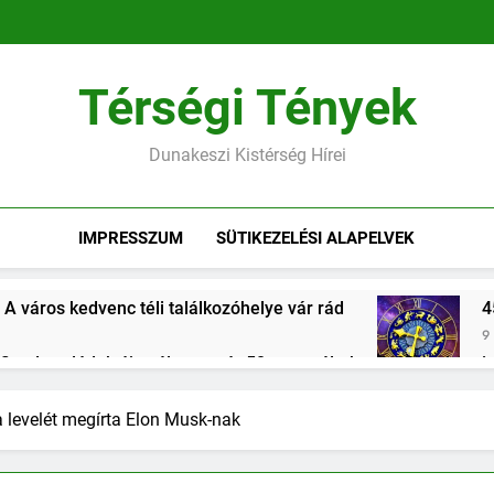
Térségi Tények
Dunakeszi Kistérség Hírei
IMPRESSZUM
SÜTIKEZELÉSI ALAPELVEK
 A város kedvenc téli találkozóhelye vár rád
4
9 
 fiatal családok új esélye – már 50 ezren éltek vele, Dunakesz
forinttal segíti a kormány a közszolgákat lakáshoz jutni
 levelét megírta Elon Musk-nak
es megemlékezések Dunakeszin és Gödön – a közösség ereje 