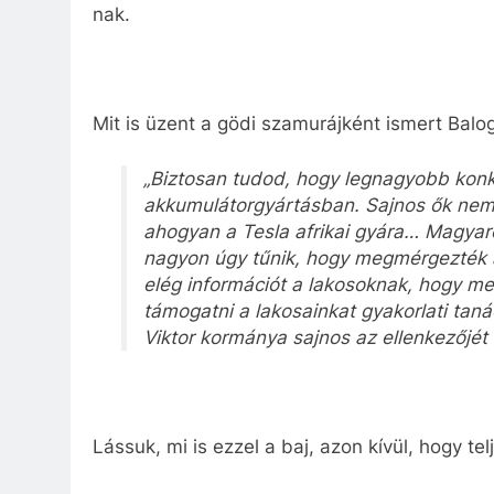
nak.
Mit is üzent a gödi szamurájként ismert Balo
„Biztosan tudod, hogy legnagyobb konk
akkumulátorgyártásban. Sajnos ők nem 
ahogyan a Tesla afrikai gyára… Magyaro
nagyon úgy tűnik, hogy megmérgezték a
elég információt a lakosoknak, hogy m
támogatni a lakosainkat gyakorlati tan
Viktor kormánya sajnos az ellenkezőjét t
Lássuk, mi is ezzel a baj, azon kívül, hogy te