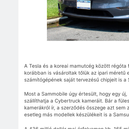
A Tesla és a koreai mamutcég között régóta fe
korábban is vásároltak tőlük az ipari méretű
számítógépének saját tervezésű chipjeit is a
Most a Sammobile úgy értesült, hogy egy új,
szállíthatja a Cybertruck kameráit. Bár a füles
kamerákról ír, a szerződés összege azt sem z
esetleg más modellek készülékeit is a Samsu
A 436 millió dollár mai árfolyamon kb. 165 mi