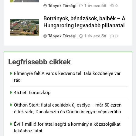
Tények Térségi
1 év ezelőtt
0
Botrányok, bénázások, balhék – A
Hungaroring legvadabb pillanatai
Tények Térségi
1 év ezelőtt
0
Legfrissebb cikkek
Élményre fel! A város kedvenc téli találkozóhelye vár
rád
45.heti horoszkóp
Otthon Start: fiatal családok új esélye – már 50 ezren
éltek vele, Dunakeszin és Gödön is egyre népszerűbb
Évi 1 millió forinttal segíti a kormány a közszolgákat
lakáshoz jutni