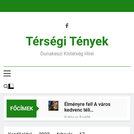
Ugrás
a
tartalomra
Térségi Tények
Dunakeszi Kistérség Hírei
Élményre fel! A város
FŐCÍMEK
kedvenc téli
találkozóhelye vár rád
9 Hónap Ezelőtt
45.heti horoszkóp
9 Hónap Ezelőtt