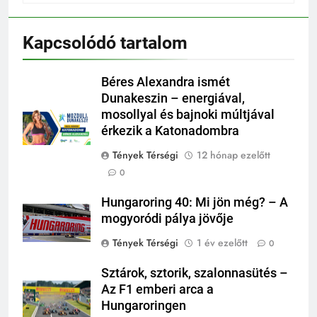
Kapcsolódó tartalom
Béres Alexandra ismét
Dunakeszin – energiával,
mosollyal és bajnoki múltjával
érkezik a Katonadombra
Tények Térségi
12 hónap ezelőtt
0
Hungaroring 40: Mi jön még? – A
mogyoródi pálya jövője
Tények Térségi
1 év ezelőtt
0
Sztárok, sztorik, szalonnasütés –
Az F1 emberi arca a
Hungaroringen