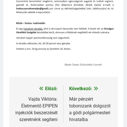
Előző:
Következő:
Bejegyzés
navigáció
Vajda Viktória:
Már pénzért
Életmentő EPIPEN
toborozank dolgozót
injekciók beszerzését
a gödi polgármesteri
szeretnénk segíteni
hivatalba