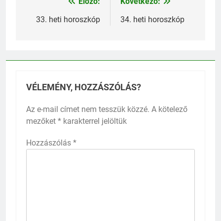
Előző:
Következő:
Bejegyzés
navigáció
33. heti horoszkóp
34. heti horoszkóp
VÉLEMÉNY, HOZZÁSZÓLÁS?
Az e-mail címet nem tesszük közzé.
A kötelező
mezőket
*
karakterrel jelöltük
Hozzászólás
*