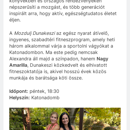
könyvekben és országos rendezvényeken
népszerűsíti a mozgást, és több generációt
inspirált arra, hogy aktív, egészségtudatos életet
éljen.
A
Mozdulj Dunakeszi
az egész nyarat átívelő,
ingyenes, szabadtéri fitneszprogram, amely heti
három alkalommal várja a sportolni vágyókat a
Katonadombon. Ma este pedig nemcsak
Alexandra áll majd a színpadon, hanem
Nagy
Amarilla
, Dunakeszi közkedvelt és elhivatott
fitneszoktatója is, akivel hosszú évek közös
munkája és barátsága köti össze.
Időpont:
péntek, 18:30
Helyszín:
Katonadomb