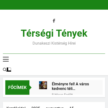
Ugrás
a
tartalomra
Térségi Tények
Dunakeszi Kistérség Hírei
Élményre fel! A város
FŐCÍMEK
kedvenc téli
találkozóhelye vár rád
9 Hónap Ezelőtt
45.heti horoszkóp
9 Hónap Ezelőtt