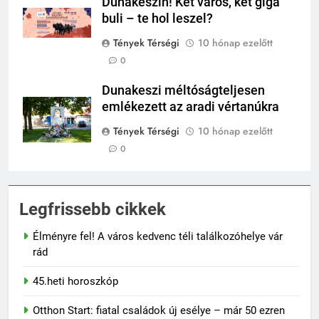
Dunakeszin! Két város, két giga
buli – te hol leszel?
Tények Térségi
10 hónap ezelőtt
0
Dunakeszi méltóságteljesen
emlékezett az aradi vértanúkra
Tények Térségi
10 hónap ezelőtt
0
Legfrissebb cikkek
Élményre fel! A város kedvenc téli találkozóhelye vár
rád
45.heti horoszkóp
Otthon Start: fiatal családok új esélye – már 50 ezren