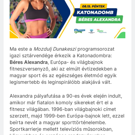
szivároghattak ki –
10 Hónap Ezelőtt
a Tisza Világ
Dobrev programot
applikáció
hirdet, a Tisza a Dunán
botránya
hajókázik
10 Hónap Ezelőtt
Ma este a
Mozdulj Dunakeszi
programsorozat
igazi sztárvendége érkezik a Katonadombra:
Béres Alexandra
, Európa- és világbajnok
fitneszversenyző, aki az elmúlt évtizedekben a
magyar sport és az egészséges életmód egyik
legismertebb és leginspirálóbb alakjává vált.
Alexandra pályafutása a 90-es évek elején indult,
amikor már fiatalon komoly sikereket ért el a
fitnesz világában. 1996-ban világbajnoki címet
szerzett, majd 1999-ben Európa-bajnok lett, ezzel
beírta nevét a magyar sporttörténelembe.
Sportkarrierje mellett televíziós műsorokban,