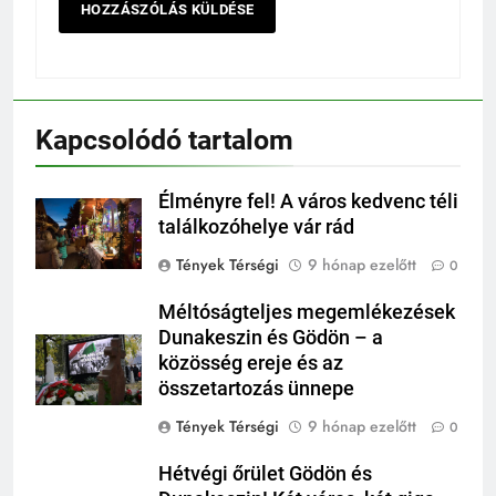
Kapcsolódó tartalom
Élményre fel! A város kedvenc téli
találkozóhelye vár rád
Tények Térségi
9 hónap ezelőtt
0
Méltóságteljes megemlékezések
Dunakeszin és Gödön – a
közösség ereje és az
összetartozás ünnepe
Tények Térségi
9 hónap ezelőtt
0
Hétvégi őrület Gödön és