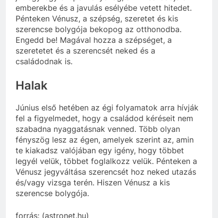
emberekbe és a javulás esélyébe vetett hitedet.
Pénteken Vénusz, a szépség, szeretet és kis
szerencse bolygója bekopog az otthonodba.
Engedd be! Magával hozza a szépséget, a
szeretetet és a szerencsét neked és a
családodnak is.
Halak
Június első hetében az égi folyamatok arra hívják
fel a figyelmedet, hogy a családod kéréseit nem
szabadna nyaggatásnak venned. Több olyan
fényszög lesz az égen, amelyek szerint az, amin
te kiakadsz valójában egy igény, hogy többet
legyél velük, többet foglalkozz velük. Pénteken a
Vénusz jegyváltása szerencsét hoz neked utazás
és/vagy vizsga terén. Hiszen Vénusz a kis
szerencse bolygója.
forrás: (astronet.hu)