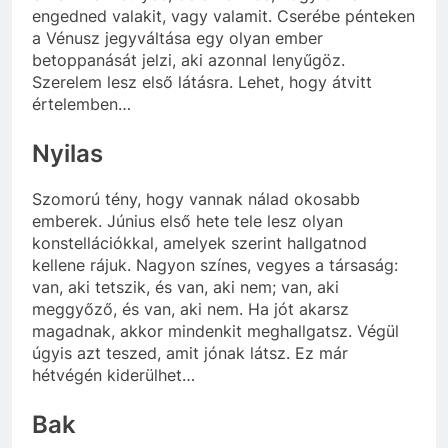
engedned valakit, vagy valamit. Cserébe pénteken
a Vénusz jegyváltása egy olyan ember
betoppanását jelzi, aki azonnal lenyűgöz.
Szerelem lesz első látásra. Lehet, hogy átvitt
értelemben…
Nyilas
Szomorú tény, hogy vannak nálad okosabb
emberek. Június első hete tele lesz olyan
konstellációkkal, amelyek szerint hallgatnod
kellene rájuk. Nagyon színes, vegyes a társaság:
van, aki tetszik, és van, aki nem; van, aki
meggyőző, és van, aki nem. Ha jót akarsz
magadnak, akkor mindenkit meghallgatsz. Végül
úgyis azt teszed, amit jónak látsz. Ez már
hétvégén kiderülhet…
Bak