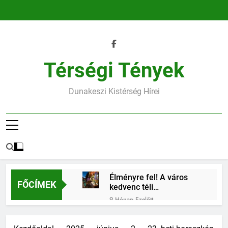
Ugrás
a
tartalomra
Térségi Tények
Dunakeszi Kistérség Hírei
Élményre fel! A város
FŐCÍMEK
kedvenc téli
találkozóhelye vár rád
9 Hónap Ezelőtt
45.heti horoszkóp
9 Hónap Ezelőtt