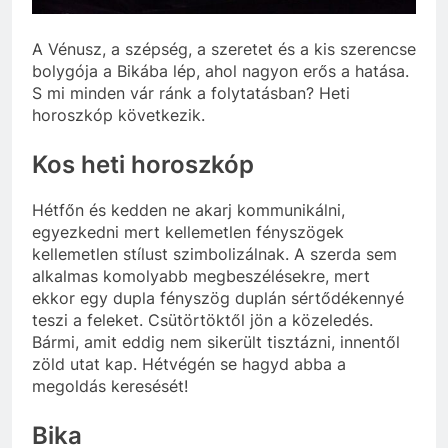
szivároghattak ki –
10 Hónap Ezelőtt
a Tisza Világ
Dobrev programot
applikáció
A Vénusz, a szépség, a szeretet és a kis szerencse
hirdet, a Tisza a Dunán
botránya
hajókázik
bolygója a Bikába lép, ahol nagyon erős a hatása.
10 Hónap Ezelőtt
S mi minden vár ránk a folytatásban? Heti
horoszkóp következik.
Kos heti horoszkóp
Hétfőn és kedden ne akarj kommunikálni,
egyezkedni mert kellemetlen fényszögek
kellemetlen stílust szimbolizálnak. A szerda sem
alkalmas komolyabb megbeszélésekre, mert
ekkor egy dupla fényszög duplán sértődékennyé
teszi a feleket. Csütörtöktől jön a közeledés.
Bármi, amit eddig nem sikerült tisztázni, innentől
zöld utat kap. Hétvégén se hagyd abba a
megoldás keresését!
Bika