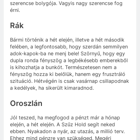
szerencse bolygója. Vagyis nagy szerencse fog
érni.
Rák
Bármi történik a hét elején, illetve a hét második
felében, a legfontosabb, hogy szerdán semmilyen
adok-kapok-ba ne menj bele! Szörnyű, hogy egy
dupla ronda fényszög a legbékésebb emberekből
is kihozhatja a bunkót. Természetesen nem a
fényszög hozza ki belőlük, hanem egy frusztráló
szituáció. Hétvégén is csak vasárnap csillapodnak
a kedélyek, ha sikerült kimaradnod.
Oroszlán
Jól teszed, ha megfogod a pénzt már a hónap
elején, a hét elején. A Szűz Hold segít neked
ebben. Nyakadon a nyár, az utazás, a millió terv.
Ehhez mind pénzre van szükséged. Megéri