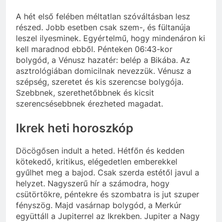
A hét első felében méltatlan szóváltásban lesz
részed. Jobb esetben csak szem-, és fültanúja
leszel ilyesminek. Egyértelmű, hogy mindenáron ki
kell maradnod ebből. Pénteken 06:43-kor
bolygód, a Vénusz hazatér: belép a Bikába. Az
asztrológiában domicilnak nevezzük. Vénusz a
szépség, szeretet és kis szerencse bolygója.
Szebbnek, szerethetőbbnek és kicsit
szerencsésebbnek érezheted magadat.
Ikrek heti horoszkóp
Döcögősen indult a heted. Hétfőn és kedden
kötekedő, kritikus, elégedetlen emberekkel
gyűlhet meg a bajod. Csak szerda estétől javul a
helyzet. Nagyszerű hír a számodra, hogy
csütörtökre, péntekre és szombatra is jut szuper
fényszög. Majd vasárnap bolygód, a Merkúr
együttáll a Jupiterrel az Ikrekben. Jupiter a Nagy