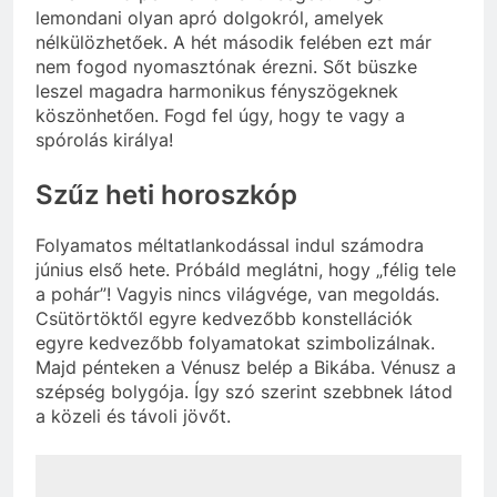
lemondani olyan apró dolgokról, amelyek
nélkülözhetőek. A hét második felében ezt már
nem fogod nyomasztónak érezni. Sőt büszke
leszel magadra harmonikus fényszögeknek
köszönhetően. Fogd fel úgy, hogy te vagy a
spórolás királya!
Szűz heti horoszkóp
Folyamatos méltatlankodással indul számodra
június első hete. Próbáld meglátni, hogy „félig tele
a pohár”! Vagyis nincs világvége, van megoldás.
Csütörtöktől egyre kedvezőbb konstellációk
egyre kedvezőbb folyamatokat szimbolizálnak.
Majd pénteken a Vénusz belép a Bikába. Vénusz a
szépség bolygója. Így szó szerint szebbnek látod
a közeli és távoli jövőt.