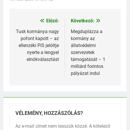
Előző:
Következő:
Bejegyzés
navigáció
Tusk kormánya nagy
Megduplázza a
pofont kapott – az
kormány az
ellenzéki PiS jelöltje
állatvédelmi
nyerte a lengyel
szervezetek
elnökválasztást
támogatását – 1
milliárd forintos
pályázat indul
VÉLEMÉNY, HOZZÁSZÓLÁS?
Az e-mail címet nem tesszük közzé.
A kötelező