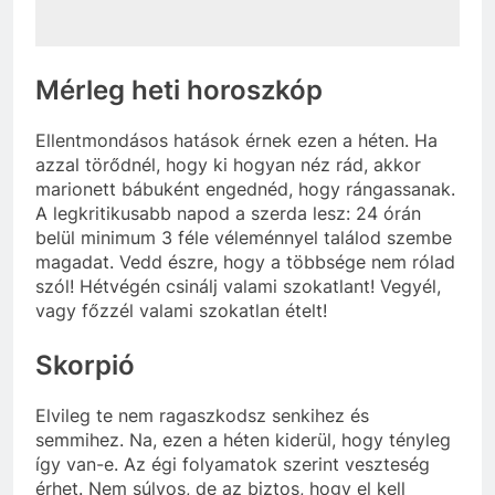
Mérleg heti horoszkóp
Ellentmondásos hatások érnek ezen a héten. Ha
azzal törődnél, hogy ki hogyan néz rád, akkor
marionett bábuként engednéd, hogy rángassanak.
A legkritikusabb napod a szerda lesz: 24 órán
belül minimum 3 féle véleménnyel találod szembe
magadat. Vedd észre, hogy a többsége nem rólad
szól! Hétvégén csinálj valami szokatlant! Vegyél,
vagy főzzél valami szokatlan ételt!
Skorpió
Elvileg te nem ragaszkodsz senkihez és
semmihez. Na, ezen a héten kiderül, hogy tényleg
így van-e. Az égi folyamatok szerint veszteség
érhet. Nem súlyos, de az biztos, hogy el kell