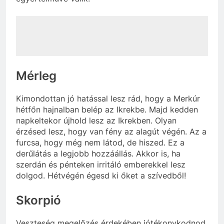
Mérleg
Kimondottan jó hatással lesz rád, hogy a Merkúr
hétfőn hajnalban belép az Ikrekbe. Majd kedden
napkeltekor újhold lesz az Ikrekben. Olyan
érzésed lesz, hogy van fény az alagút végén. Az a
furcsa, hogy még nem látod, de hiszed. Ez a
derűlátás a legjobb hozzáállás. Akkor is, ha
szerdán és pénteken irritáló emberekkel lesz
dolgod. Hétvégén égesd ki őket a szívedből!
Skorpió
Veszteség megelőzés érdekében jótékonykodnod