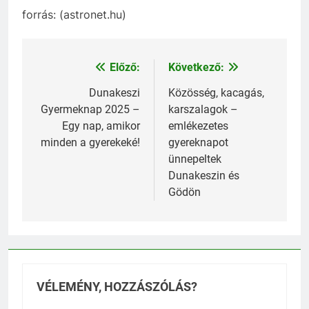
forrás: (astronet.hu)
Előző:
Következő:
Bejegyzés
navigáció
Dunakeszi
Közösség, kacagás,
Gyermeknap 2025 –
karszalagok –
Egy nap, amikor
emlékezetes
minden a gyerekeké!
gyereknapot
ünnepeltek
Dunakeszin és
Gödön
VÉLEMÉNY, HOZZÁSZÓLÁS?