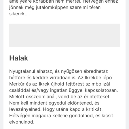
amelyekre korábban nem mertél. Hétvégén ehhez
jönnek még jutalomképpen szerelmi téren
sikerek…
Halak
Nyugtalanul alhatsz, és nyűgösen ébredhetsz
hétfőre és keddre virradóan is. Az Ikrekbe lépő
Merkúr és az Ikrek újhold fejtörést szimbolizál
családdal és/vagy ingatlan üggyel kapcsolatosan.
Mielőtt összeomlanál, vond be az érintetteket!
Nem kell mindent egyedül eldöntened, és
levezényelned. Hogy utána kapd a kritikát.
Hétvégén magadra kellene gondolnod, és kicsit
elvonulnod.