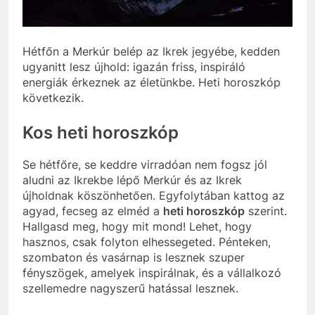
szivároghattak ki –
10 Hónap Ezelőtt
a Tisza Világ
Dobrev programot
applikáció
hirdet, a Tisza a Dunán
botránya
hajókázik
Hétfőn a Merkúr belép az Ikrek jegyébe, kedden
10 Hónap Ezelőtt
ugyanitt lesz újhold: igazán friss, inspiráló
energiák érkeznek az életünkbe. Heti horoszkóp
következik.
Kos heti horoszkóp
Se hétfőre, se keddre virradóan nem fogsz jól
aludni az Ikrekbe lépő Merkúr és az Ikrek
újholdnak köszönhetően. Egyfolytában kattog az
agyad, fecseg az elméd a
heti horoszkóp
szerint.
Hallgasd meg, hogy mit mond! Lehet, hogy
hasznos, csak folyton elhessegeted. Pénteken,
szombaton és vasárnap is lesznek szuper
fényszögek, amelyek inspirálnak, és a vállalkozó
szellemedre nagyszerű hatással lesznek.