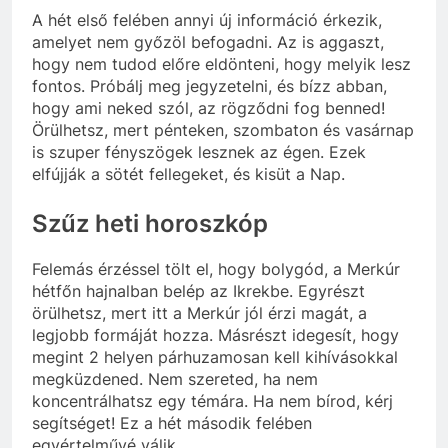
A hét első felében annyi új információ érkezik,
amelyet nem győzöl befogadni. Az is aggaszt,
hogy nem tudod előre eldönteni, hogy melyik lesz
fontos. Próbálj meg jegyzetelni, és bízz abban,
hogy ami neked szól, az rögződni fog benned!
Örülhetsz, mert pénteken, szombaton és vasárnap
is szuper fényszögek lesznek az égen. Ezek
elfújják a sötét fellegeket, és kisüt a Nap.
Szűz heti horoszkóp
Felemás érzéssel tölt el, hogy bolygód, a Merkúr
hétfőn hajnalban belép az Ikrekbe. Egyrészt
örülhetsz, mert itt a Merkúr jól érzi magát, a
legjobb formáját hozza. Másrészt idegesít, hogy
megint 2 helyen párhuzamosan kell kihívásokkal
megküzdened. Nem szereted, ha nem
koncentrálhatsz egy témára. Ha nem bírod, kérj
segítséget! Ez a hét második felében
egyértelművé válik.