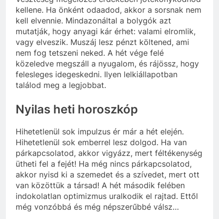
kellene. Ha önként odaadod, akkor a sorsnak nem
kell elvennie. Mindazonáltal a bolygók azt
mutatják, hogy anyagi kár érhet: valami elromlik,
vagy elveszik. Muszáj lesz pénzt költened, ami
nem fog tetszeni neked. A hét vége felé
közeledve megszáll a nyugalom, és rájössz, hogy
felesleges idegeskedni. Ilyen lelkiállapotban
találod meg a legjobbat.
Nyilas heti horoszkóp
Hihetetlenül sok impulzus ér már a hét elején.
Hihetetlenül sok emberrel lesz dolgod. Ha van
párkapcsolatod, akkor vigyázz, mert féltékenység
ütheti fel a fejét! Ha még nincs párkapcsolatod,
akkor nyisd ki a szemedet és a szívedet, mert ott
van közöttük a társad! A hét második felében
indokolatlan optimizmus uralkodik el rajtad. Ettől
még vonzóbbá és még népszerűbbé válsz…