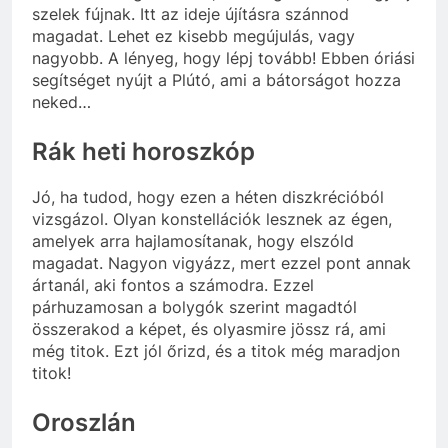
szelek fújnak. Itt az ideje újításra szánnod
magadat. Lehet ez kisebb megújulás, vagy
nagyobb. A lényeg, hogy lépj tovább! Ebben óriási
segítséget nyújt a Plútó, ami a bátorságot hozza
neked…
Rák heti horoszkóp
Jó, ha tudod, hogy ezen a héten diszkrécióból
vizsgázol. Olyan konstellációk lesznek az égen,
amelyek arra hajlamosítanak, hogy elszóld
magadat. Nagyon vigyázz, mert ezzel pont annak
ártanál, aki fontos a számodra. Ezzel
párhuzamosan a bolygók szerint magadtól
összerakod a képet, és olyasmire jössz rá, ami
még titok. Ezt jól őrizd, és a titok még maradjon
titok!
Oroszlán