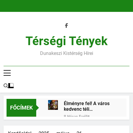
Ugrás
a
tartalomra
Térségi Tények
Dunakeszi Kistérség Hírei
Élményre fel! A város
FŐCÍMEK
kedvenc téli
találkozóhelye vár rád
9 Hónap Ezelőtt
45.heti horoszkóp
9 Hónap Ezelőtt