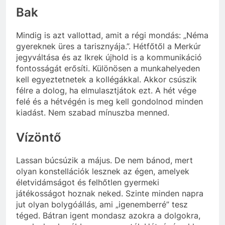
Bak
Mindig is azt vallottad, amit a régi mondás: „Néma
gyereknek üres a tarisznyája.”. Hétfőtől a Merkúr
jegyváltása és az Ikrek újhold is a kommunikáció
fontosságát erősíti. Különösen a munkahelyeden
kell egyeztetnetek a kollégákkal. Akkor csúszik
félre a dolog, ha elmulasztjátok ezt. A hét vége
felé és a hétvégén is meg kell gondolnod minden
kiadást. Nem szabad mínuszba menned.
Vízöntő
Lassan búcsúzik a május. De nem bánod, mert
olyan konstellációk lesznek az égen, amelyek
életvidámságot és felhőtlen gyermeki
játékosságot hoznak neked. Szinte minden napra
jut olyan bolygóállás, ami „igenemberré” tesz
téged. Bátran igent mondasz azokra a dolgokra,