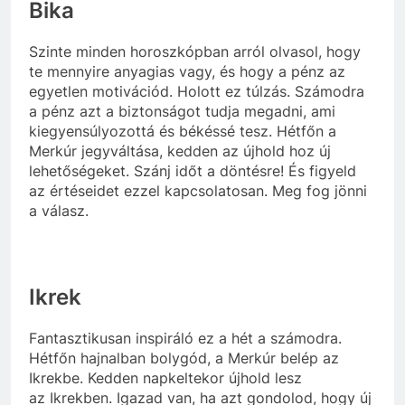
Bika
Szinte minden horoszkópban arról olvasol, hogy
te mennyire anyagias vagy, és hogy a pénz az
egyetlen motivációd. Holott ez túlzás. Számodra
a pénz azt a biztonságot tudja megadni, ami
kiegyensúlyozottá és békéssé tesz. Hétfőn a
Merkúr jegyváltása, kedden az újhold hoz új
lehetőségeket. Szánj időt a döntésre! És figyeld
az értéseidet ezzel kapcsolatosan. Meg fog jönni
a válasz.
Ikrek
Fantasztikusan inspiráló ez a hét a számodra.
Hétfőn hajnalban bolygód, a Merkúr belép az
Ikrekbe. Kedden napkeltekor újhold lesz
az Ikrekben. Igazad van, ha azt gondolod, hogy új