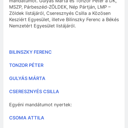
mandátumot. Gulyás Márta és Tonzor Péter a DK,
MSZP, Párbeszéd-ZÖLDEK, Nép Pártján, LMP –
Zöldek listájáról, Cseresznyés Csilla a Közösen
Kesziért Egyesület, illetve Bilinszky Ferenc a Békés
Nemzetért Egyesület listájáról.
BILINSZKY FERENC
TONZOR PÉTER
GULYÁS MÁRTA
CSERESZNYÉS CSILLA
Egyéni mandátumot nyertek:
CSOMA ATTILA