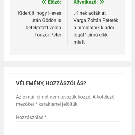
Előző:
Következő:
Bejegyzés
navigáció
Kiderült, hogy Heves
„Kinek adták át
után Gödön is
Varga Zoltán Péterék
befektetett volna
a híroldalaik kiadói
Tonzor Péter
jogát” című cikk
miatt
VÉLEMÉNY, HOZZÁSZÓLÁS?
Az e-mail címet nem tesszük közzé.
A kötelező
mezőket
*
karakterrel jelöltük
Hozzászólás
*