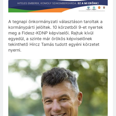
szivároghattak ki –
10 Hónap Ezelőtt
a Tisza Világ
Dobrev programot
applikáció
hirdet, a Tisza a Dunán
botránya
hajókázik
10 Hónap Ezelőtt
A tegnapi önkormányzati választáson taroltak a
kormánypárti jelöltek. 10 körzetből 9-et nyertek
meg a Fidesz-KDNP képviselői. Rajtuk kívül
egyedül, a szinte már örökös képviselőnek
tekinthető Hircz Tamás tudott egyéni körzetet
nyerni.