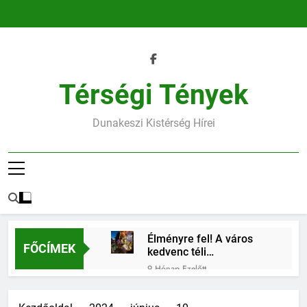
Ugrás
a
tartalomra
Térségi Tények
Dunakeszi Kistérség Hírei
Élményre fel! A város
FŐCÍMEK
kedvenc téli
találkozóhelye vár rád
9 Hónap Ezelőtt
45.heti horoszkóp
9 Hónap Ezelőtt