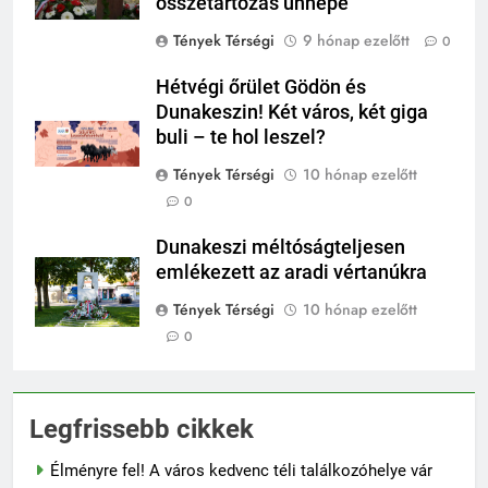
összetartozás ünnepe
Tények Térségi
9 hónap ezelőtt
0
Hétvégi őrület Gödön és
Dunakeszin! Két város, két giga
buli – te hol leszel?
Tények Térségi
10 hónap ezelőtt
0
Dunakeszi méltóságteljesen
emlékezett az aradi vértanúkra
Tények Térségi
10 hónap ezelőtt
0
Legfrissebb cikkek
Élményre fel! A város kedvenc téli találkozóhelye vár