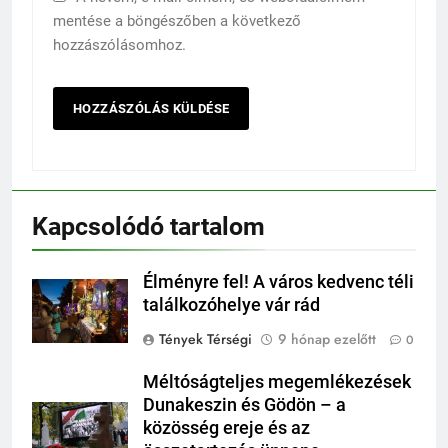
mentése a böngészőben a következő
hozzászólásomhoz.
Kapcsolódó tartalom
Élményre fel! A város kedvenc téli
találkozóhelye vár rád
Tények Térségi
9 hónap ezelőtt
0
Méltóságteljes megemlékezések
Dunakeszin és Gödön – a
közösség ereje és az