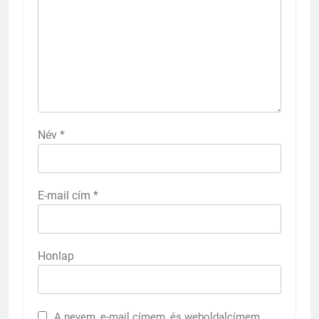
Név
*
E-mail cím
*
Honlap
A nevem, e-mail címem, és weboldalcímem