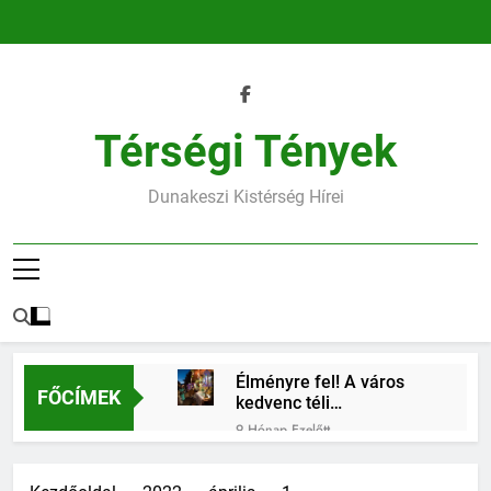
Ugrás
a
tartalomra
Térségi Tények
Dunakeszi Kistérség Hírei
Élményre fel! A város
FŐCÍMEK
kedvenc téli
találkozóhelye vár rád
9 Hónap Ezelőtt
45.heti horoszkóp
9 Hónap Ezelőtt