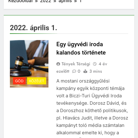
Kezdőoldal
2022
április
1
Otthon Start: fiatal
családok új esélye – már
50 ezren éltek vele,
9 Hónap Ezelőtt
Dunakeszin és Gödön is
Évi 1 millió forinttal segíti
2022. április 1.
egyre népszerűbb
a kormány a
közszolgákat lakáshoz
9 Hónap Ezelőtt
jutni
Egy ügyvédi iroda
Méltóságteljes
megemlékezések
kalandos története
Dunakeszin és Gödön – a
10 Hónap Ezelőtt
közösség ereje és az
Tények Térségi
4 év
Hétvégi őrület Gödön és
összetartozás ünnepe
ezelőtt
0
3 mins
Dunakeszin! Két város,
két giga buli – te hol
10 Hónap Ezelőtt
A mostani országgyűlési
GÖD
KÖZÉLET
leszel?
Kiszivárgott a
kampány egyik központi témája
Tisza Párt
volt a Biczi-Turi Ügyvédi Iroda
adatbázisa – gödi
10 Hónap Ezelőtt
tevékenysége. Dorosz Dávid, és
név is a listán!
Dunakeszi
a Doroszhoz köthető politikusok,
méltóságteljesen
pl. Hlavács Judit, illetve a Dorosz
emlékezett az aradi
10 Hónap Ezelőtt
vértanúkra
kampányt toló média számtalan
Közel 20 ezer
alkalommal emelte ki, hogy a
felhasználó adatai