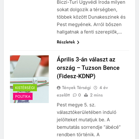
szivároghattak ki –
Biczi-Turi Ügyvédi Iroda milyen
10 Hónap Ezelőtt
a Tisza Világ
sokat dolgozik a térségben,
Dobrev programot
applikáció
hirdet, a Tisza a Dunán
többek között Dunakeszinek és
botránya
hajókázik
10 Hónap Ezelőtt
Pest megyének. Arról bőszen
hallgatnak a fenti szereplők,…
Részletek
Április 3-án választ az
ország – Tuzson Bence
(Fidesz-KDNP)
Tények Térségi
4 év
KISTÉRSÉGI
ezelőtt
0
2 mins
POLITIKA
Pest megye 5. sz.
választókerületében induló
jelölteket mutatjuk be. A
bemutatás sorrendje “ábécé”
rendben történik. A