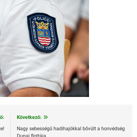
ő:
Következő:
e!
Nagy sebességű hadihajókkal bővült a honvédség
Dunai flottája