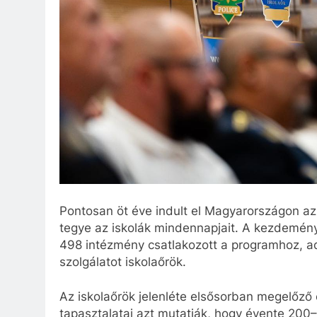
Pontosan öt éve indult el Magyarországon az
tegye az iskolák mindennapjait. A kezdemény
498 intézmény csatlakozott a programhoz, ad
szolgálatot iskolaőrök.
Az iskolaőrök jelenléte elsősorban megelőző é
tapasztalatai azt mutatják, hogy évente 200–