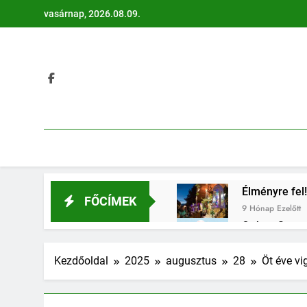
Ugrás
vasárnap, 2026.08.09.
a
tartalomra
Élményre fel!
FŐCÍMEK
9 Hónap Ezelőtt
Otthon Start:
9 Hónap Ezelőtt
Évi 1 millió 
Kezdőoldal
2025
augusztus
28
Öt éve vi
9 Hónap Ezelőtt
Méltóságtelj