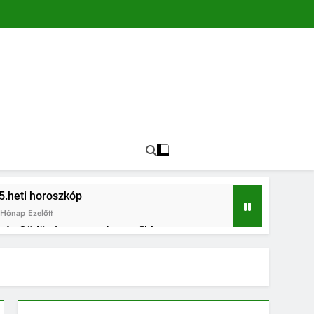
5.heti horoszkóp
Hónap Ezelőtt
in és Gödön is egyre népszerűbb
és az összetartozás ünnepe