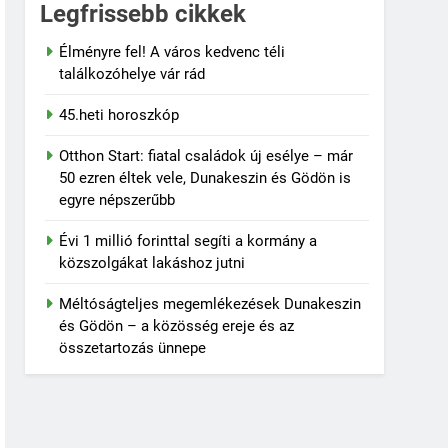
Legfrissebb cikkek
Élményre fel! A város kedvenc téli
találkozóhelye vár rád
45.heti horoszkóp
Otthon Start: fiatal családok új esélye – már
50 ezren éltek vele, Dunakeszin és Gödön is
ió botránya
egyre népszerűbb
Évi 1 millió forinttal segíti a kormány a
közszolgákat lakáshoz jutni
Méltóságteljes megemlékezések Dunakeszin
és Gödön – a közösség ereje és az
összetartozás ünnepe