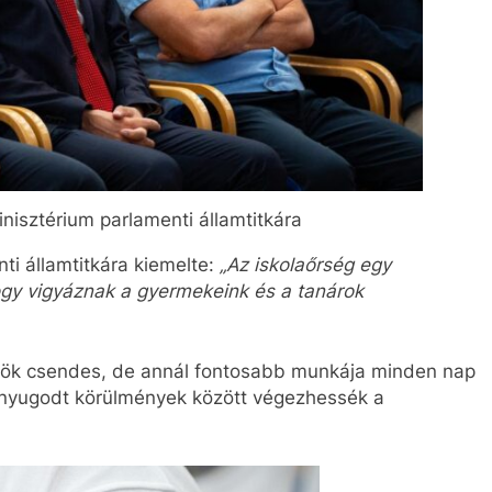
nisztérium parlamenti államtitkára
ti államtitkára kiemelte:
„Az iskolaőrség egy
hogy vigyáznak a gyermekeink és a tanárok
aőrök csendes, de annál fontosabb munkája minden nap
 nyugodt körülmények között végezhessék a