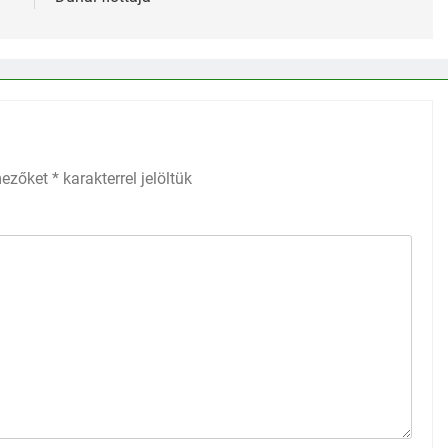
mezőket
*
karakterrel jelöltük