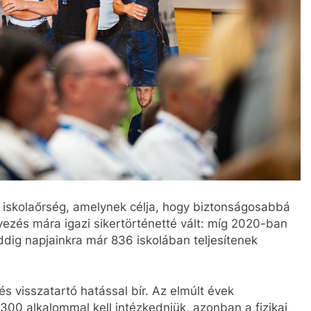
 iskolaőrség, amelynek célja, hogy biztonságosabbá
ezés mára igazi sikertörténetté vált: míg 2020-ban
dig napjainkra már 836 iskolában teljesítenek
s visszatartó hatással bír. Az elmúlt évek
300 alkalommal kell intézkedniük, azonban a fizikai