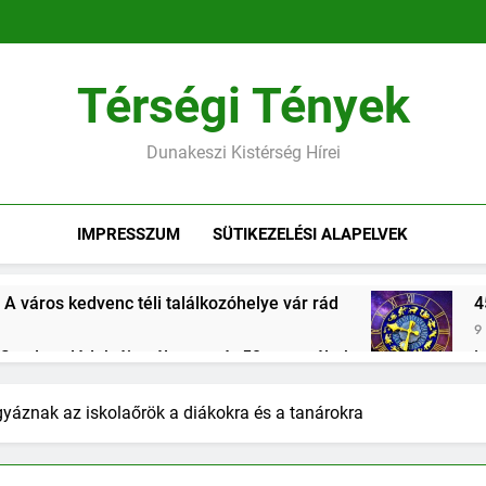
Térségi Tények
Dunakeszi Kistérség Hírei
IMPRESSZUM
SÜTIKEZELÉSI ALAPELVEK
 A város kedvenc téli találkozóhelye vár rád
4
9 
 fiatal családok új esélye – már 50 ezren éltek vele, Dunakesz
forinttal segíti a kormány a közszolgákat lakáshoz jutni
gyáznak az iskolaőrök a diákokra és a tanárokra
es megemlékezések Dunakeszin és Gödön – a közösség ereje 