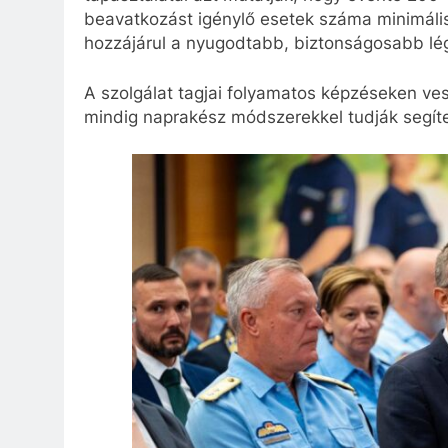
beavatkozást igénylő esetek száma minimális. 
hozzájárul a nyugodtabb, biztonságosabb lé
A szolgálat tagjai folyamatos képzéseken vesz
mindig naprakész módszerekkel tudják segíte