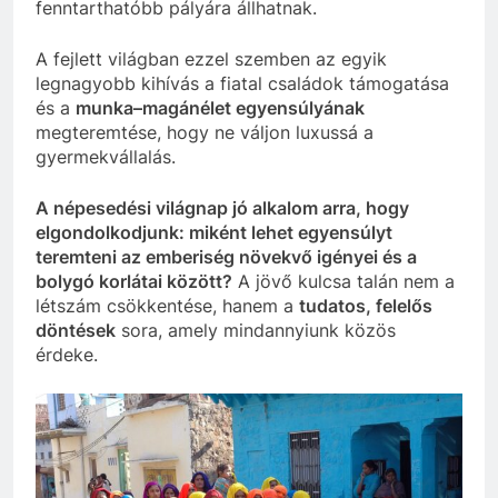
fenntarthatóbb pályára állhatnak.
A fejlett világban ezzel szemben az egyik
legnagyobb kihívás a fiatal családok támogatása
és a
munka–magánélet egyensúlyának
megteremtése, hogy ne váljon luxussá a
gyermekvállalás.
A népesedési világnap jó alkalom arra, hogy
elgondolkodjunk: miként lehet egyensúlyt
teremteni az emberiség növekvő igényei és a
bolygó korlátai között?
A jövő kulcsa talán nem a
létszám csökkentése, hanem a
tudatos, felelős
döntések
sora, amely mindannyiunk közös
érdeke.