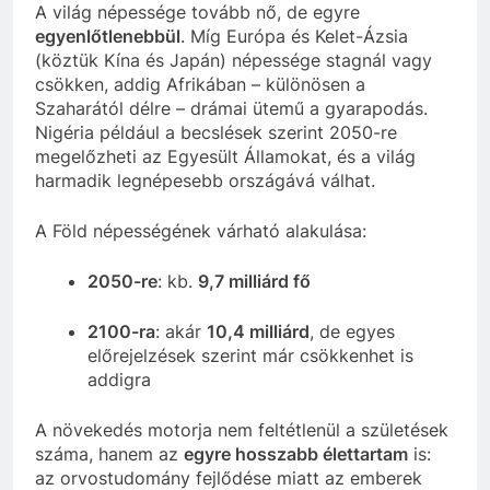
A világ népessége tovább nő, de egyre
egyenlőtlenebbül
. Míg Európa és Kelet-Ázsia
(köztük Kína és Japán) népessége stagnál vagy
csökken, addig Afrikában – különösen a
Szaharától délre – drámai ütemű a gyarapodás.
Nigéria például a becslések szerint 2050-re
megelőzheti az Egyesült Államokat, és a világ
harmadik legnépesebb országává válhat.
A Föld népességének várható alakulása:
2050-re
: kb.
9,7 milliárd fő
2100-ra
: akár
10,4 milliárd
, de egyes
előrejelzések szerint már csökkenhet is
addigra
A növekedés motorja nem feltétlenül a születések
száma, hanem az
egyre hosszabb élettartam
is:
az orvostudomány fejlődése miatt az emberek