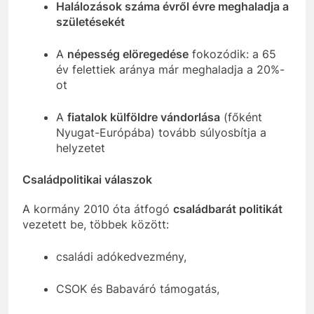
Halálozások száma évről évre meghaladja a
születésekét
A
népesség elöregedése
fokozódik: a 65
év felettiek aránya már meghaladja a 20%-
ot
A
fiatalok külföldre vándorlása
(főként
Nyugat-Európába) tovább súlyosbítja a
helyzetet
Családpolitikai válaszok
A kormány 2010 óta átfogó
családbarát politikát
vezetett be, többek között:
családi adókedvezmény,
CSOK és Babaváró támogatás,