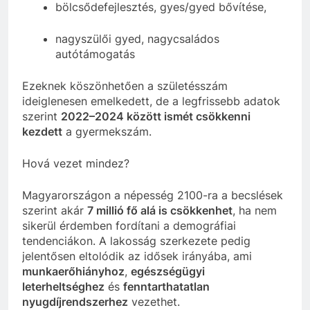
bölcsődefejlesztés, gyes/gyed bővítése,
nagyszülői gyed, nagycsaládos
autótámogatás
Ezeknek köszönhetően a születésszám
ideiglenesen emelkedett, de a legfrissebb adatok
szerint
2022–2024 között ismét csökkenni
kezdett
a gyermekszám.
Hová vezet mindez?
Magyarországon a népesség 2100-ra a becslések
szerint akár
7 millió fő alá is csökkenhet
, ha nem
sikerül érdemben fordítani a demográfiai
tendenciákon. A lakosság szerkezete pedig
jelentősen eltolódik az idősek irányába, ami
munkaerőhiányhoz
,
egészségügyi
leterheltséghez
és
fenntarthatatlan
nyugdíjrendszerhez
vezethet.