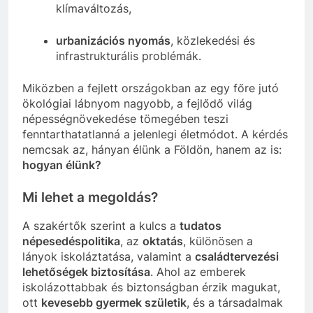
klímaváltozás,
urbanizációs nyomás
, közlekedési és
infrastrukturális problémák.
Miközben a fejlett országokban az egy főre jutó
ökológiai lábnyom nagyobb, a fejlődő világ
népességnövekedése tömegében teszi
fenntarthatatlanná a jelenlegi életmódot. A kérdés
nemcsak az, hányan élünk a Földön, hanem az is:
hogyan élünk?
Mi lehet a megoldás?
A szakértők szerint a kulcs a
tudatos
népesedéspolitika
, az
oktatás
, különösen a
lányok iskoláztatása, valamint a
családtervezési
lehetőségek biztosítása
. Ahol az emberek
iskolázottabbak és biztonságban érzik magukat,
ott
kevesebb gyermek születik
, és a társadalmak