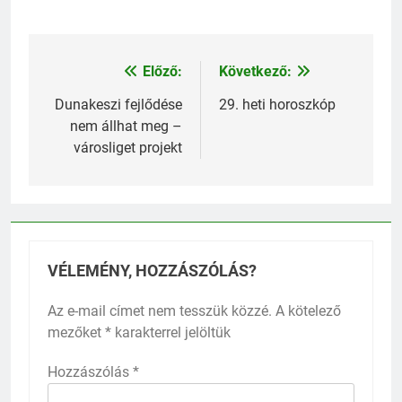
Előző:
Következő:
Bejegyzés
navigáció
Dunakeszi fejlődése
29. heti horoszkóp
nem állhat meg –
városliget projekt
VÉLEMÉNY, HOZZÁSZÓLÁS?
Az e-mail címet nem tesszük közzé.
A kötelező
mezőket
*
karakterrel jelöltük
Hozzászólás
*