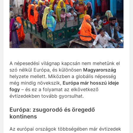
Európa és Magyarország a népesedési kihívások szor
A népesedési világnap kapcsán nem mehetünk el
szó nélkül Európa, és különösen
Magyarország
helyzete mellett. Miközben a globális népesség
még mindig növekszik,
Európa már hosszú ideje
fogy
– és ez a folyamat az elkövetkező
évtizedekben tovább gyorsulhat.
Európa: zsugorodó és öregedő
kontinens
Az európai országok többségében már évtizedek