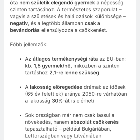
óta
nem születik elegendő gyermek
a népesség
szinten tartásához. A természetes szaporulat –
vagyis a születések és halálozások különbsége –
negatív
, és a legtöbb államban
csak a
bevándorlás
ellensúlyozza a csökkenést.
Főbb jellemzők:
Az
átlagos termékenységi ráta
az EU-ban:
kb.
1,5 gyermek/nő
, miközben a szinten
tartáshoz
2,1-re lenne szükség
A
lakosság elöregedése
drámai: az idősek
(65 év felettiek) aránya 2050-re várhatóan
a lakosság
30%-át
is elérheti
Sok országban már nem csak lassul a
növekedés, hanem
abszolút csökkenés
tapasztalható – például Bulgáriában,
Lettországban vagy Litvániában