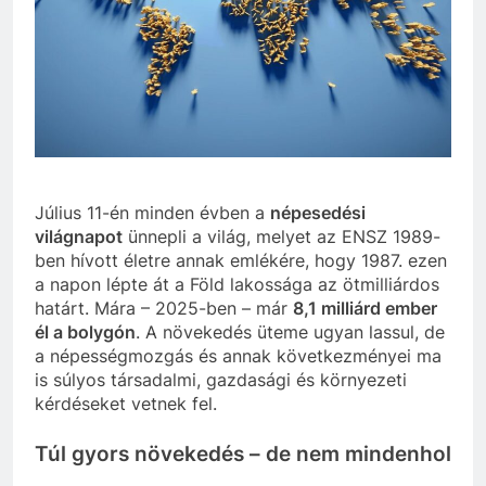
szivároghattak ki –
10 Hónap Ezelőtt
a Tisza Világ
Dobrev programot
applikáció
hirdet, a Tisza a Dunán
botránya
hajókázik
10 Hónap Ezelőtt
Július 11-én minden évben a
népesedési
világnapot
ünnepli a világ, melyet az ENSZ 1989-
ben hívott életre annak emlékére, hogy 1987. ezen
a napon lépte át a Föld lakossága az ötmilliárdos
határt. Mára – 2025-ben – már
8,1 milliárd ember
él a bolygón
. A növekedés üteme ugyan lassul, de
a népességmozgás és annak következményei ma
is súlyos társadalmi, gazdasági és környezeti
kérdéseket vetnek fel.
Túl gyors növekedés – de nem mindenhol