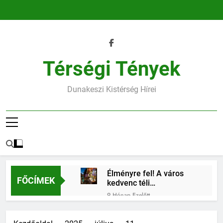
Ugrás
a
tartalomra
Térségi Tények
Dunakeszi Kistérség Hírei
Élményre fel! A város
FŐCÍMEK
kedvenc téli
találkozóhelye vár rád
9 Hónap Ezelőtt
45.heti horoszkóp
9 Hónap Ezelőtt