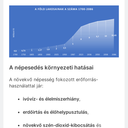
A népesedés környezeti hatásai
A növekvő népesség fokozott erőforrás-
használattal jár:
ivóvíz- és élelmiszerhiány
,
erdőirtás és élőhelypusztulás
,
növekvő szén-dioxid-kibocsátás
és