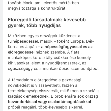
tovább élnek, ami jelentős mértékben
megváltoztatja a korstruktúrát.
Elöregedő társadalmak: kevesebb
gyerek, több nyugdíjas
Miközben egyes országok küzdenek a
túlnépesedéssel, mások – főként Európa, Dél-
Korea és Japán – a
népességfogyással és az
elöregedéssel
néznek szembe. A fiatal,
munkaképes korosztály csökkenése komoly
kihívásokat jelent a nyugdíjrendszerek, az
egészségügy és a munkaerőpiac szempontjából.
A társadalom elöregedése a gazdasági
növekedést is visszavetheti, hiszen a
termelékenység visszaesik, miközben a szociális
kiadások emelkednek. E problémára sok ország
bevándorlással vagy családtámogatásokkal
próbál reagálni, több-kevesebb sikerrel.