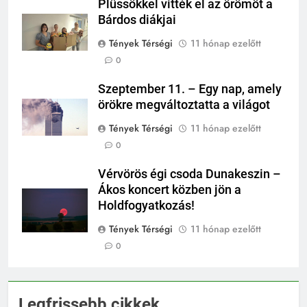
Plüssökkel vitték el az örömöt a
Bárdos diákjai
Tények Térségi
11 hónap ezelőtt
0
Szeptember 11. – Egy nap, amely
örökre megváltoztatta a világot
Tények Térségi
11 hónap ezelőtt
0
Vérvörös égi csoda Dunakeszin –
Ákos koncert közben jön a
Holdfogyatkozás!
Tények Térségi
11 hónap ezelőtt
0
Legfrissebb cikkek