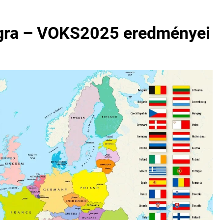
t Gödön és Dunakeszin! Két város, két giga buli – te hol leszel?
gra – VOKS2025 eredményei
a Tisza Párt adatbázisa – gödi név is a listán!
ltóságteljesen emlékezett az aradi vértanúkra
 felhasználó adatai szivároghattak ki – a Tisza Világ applikác
amot hirdet, a Tisza a Dunán hajókázik