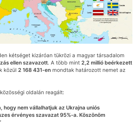
n kétséget kizáróan tükrözi a magyar társadalom
zás ellen szavazott
. A több mint
2,2 millió beérkezett
ek közül
2 168 431-en
mondtak határozott nemet az
közösségi oldalán reagált:
a, hogy nem vállalhatjuk az Ukrajna uniós
összes érvényes szavazat 95%-a. Köszönöm
”