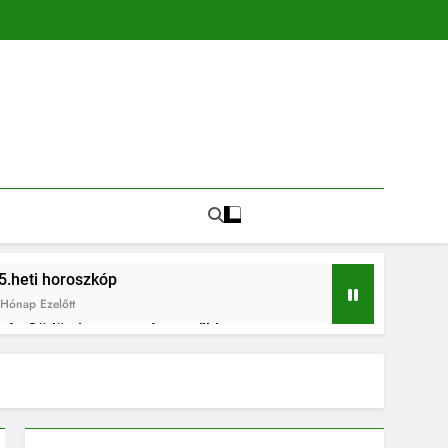
5.heti horoszkóp
Hónap Ezelőtt
in és Gödön is egyre népszerűbb
és az összetartozás ünnepe