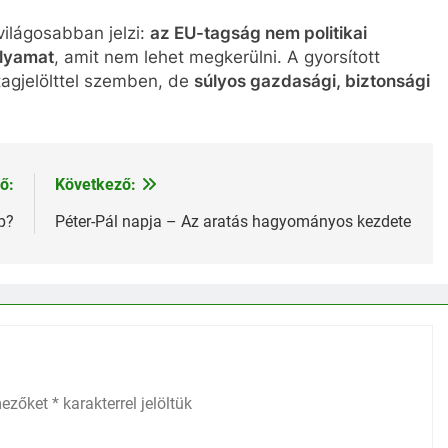
ilágosabban jelzi:
az EU-tagság nem politikai
olyamat
, amit nem lehet megkerülni. A gyorsított
tagjelölttel szemben, de
súlyos gazdasági, biztonsági
ő:
Következő:
p?
Péter-Pál napja – Az aratás hagyományos kezdete
mezőket
*
karakterrel jelöltük