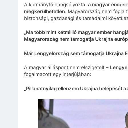
A kormányfő hangsúlyozta:
a magyar embere
megkerülhetetlen
. Magyarország nem fogja t
biztonsági, gazdasági és társadalmi követke
„Ma több mint kétmillió magyar ember hangj
Magyarország nem támogatja Ukrajna európai
Már Lengyelország sem támogatja Ukrajna 
A magyar álláspont nem elszigetelt –
Lengyel
fogalmazott egy interjújában:
„Pillanatnyilag ellenzem Ukrajna belépését a