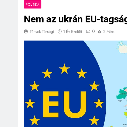
9 Hónap Ezelőtt
POLITIKA
Hétvégi őrüle
Nem az ukrán EU-tagsá
10 Hónap Ezelőtt
Kiszivárgott 
10 Hónap Ezelőtt
0
Tények Térségi
1 Év Ezelőtt
2 Mins
Dunakeszi mé
10 Hónap Ezelőtt
Közel 20 ezer
10 Hónap Ezelőtt
Dobrev progr
10 Hónap Ezelőtt