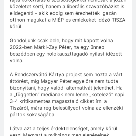
közéletet sérti, hanem a liberális szavazóbázist is
elidegeníti – akik eddig sem érezhették igazán
otthon magukat a MIÉP-es emlékeket idéző TISZA
körül.
Gondoljunk csak bele, hogy mit kapott volna
2022-ben Márki-Zay Péter, ha egy ünnepi
beszédben egy holokauszttagadó nyilast idézett
volna.
A Rendszerváltó Kártya projekt sem hozta a várt
áttörést, míg Magyar Péter egyelőre nem tudta
bizonyítani, hogy valódi alternatívát jelenthet. Ha
a „független” médiának nem lenne „kötelező” napi
3-4 kritikamentes magasztaló cikket írni a
Tiszáról, mára rég belesüllyedt volna az ellenzéki
pártok sokaságába.
Látva azt a teljes érdektelenséget, amely körül
veszi Magyart a nyilvános megjelenéseinek