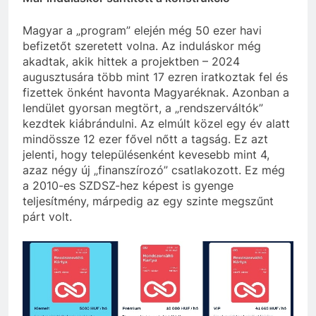
Magyar a „program” elején még 50 ezer havi
befizetőt szeretett volna. Az induláskor még
akadtak, akik hittek a projektben – 2024
augusztusára több mint 17 ezren iratkoztak fel és
fizettek önként havonta Magyaréknak. Azonban a
lendület gyorsan megtört, a „rendszerváltók”
kezdtek kiábrándulni. Az elmúlt közel egy év alatt
mindössze 12 ezer fővel nőtt a tagság. Ez azt
jelenti, hogy településenként kevesebb mint 4,
azaz négy új „finanszírozó” csatlakozott. Ez még
a 2010-es SZDSZ-hez képest is gyenge
teljesítmény, márpedig az egy szinte megszűnt
párt volt.