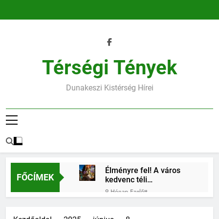
Ugrás
a
tartalomra
Térségi Tények
Dunakeszi Kistérség Hírei
Élményre fel! A város
FŐCÍMEK
kedvenc téli
találkozóhelye vár rád
9 Hónap Ezelőtt
45.heti horoszkóp
9 Hónap Ezelőtt