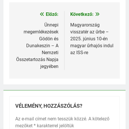
Előző:
Következő:
Bejegyzés
navigáció
Ünnepi
Magyarország
megemlékezések
visszatér az űrbe –
Gödön és
2025. június 10-én
Dunakeszin – A
magyar űrhajós indul
Nemzeti
az ISS-re
Összetartozás Napja
jegyében
VÉLEMÉNY, HOZZÁSZÓLÁS?
Az e-mail címet nem tesszük közzé.
A kötelező
mezőket
*
karakterrel jelöltük