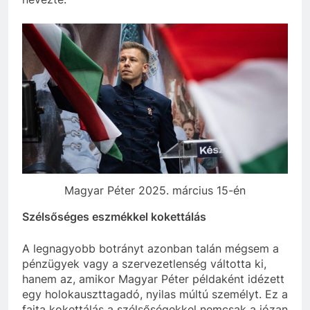
Magyar Péter 2025. március 15-én
Szélsőséges eszmékkel kokettálás
A legnagyobb botrányt azonban talán mégsem a
pénzügyek vagy a szervezetlenség váltotta ki,
hanem az, amikor Magyar Péter példaként idézett
egy holokauszttagadó, nyilas múltú személyt. Ez a
fajta kokettálás a szélsőségekkel nemcsak a józan