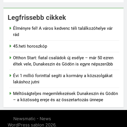
Legfrissebb cikkek
Élményre fel! A város kedvenc téli találkozóhelye vár
rád
45.heti horoszkóp
Otthon Start: fiatal családok új esélye – már 50 ezren
éltek vele, Dunakeszin és Gödön is egyre népszerűbb
Évi 1 millió forinttal segíti a kormány a közszolgákat
lakáshoz jutni
Méltóságteljes megemlékezések Dunakeszin és Gödön
– a közösség ereje és az összetartozás ünnepe
Newsmatic - News
WordPress sablon 2026.