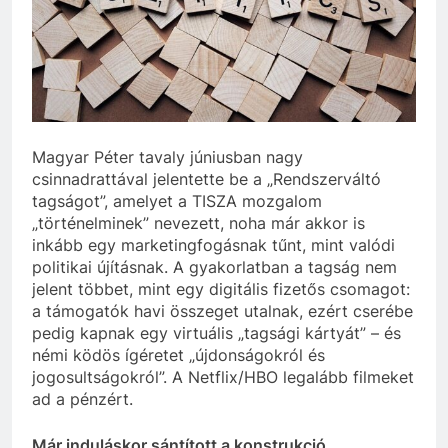
szivároghattak ki –
10 Hónap Ezelőtt
a Tisza Világ
Dobrev programot
applikáció
hirdet, a Tisza a Dunán
botránya
hajókázik
10 Hónap Ezelőtt
Magyar Péter tavaly júniusban nagy
csinnadrattával jelentette be a „Rendszerváltó
tagságot”, amelyet a TISZA mozgalom
„történelminek” nevezett, noha már akkor is
inkább egy marketingfogásnak tűnt, mint valódi
politikai újításnak. A gyakorlatban a tagság nem
jelent többet, mint egy digitális fizetős csomagot:
a támogatók havi összeget utalnak, ezért cserébe
pedig kapnak egy virtuális „tagsági kártyát” – és
némi ködös ígéretet „újdonságokról és
jogosultságokról”. A Netflix/HBO legalább filmeket
ad a pénzért.
Már induláskor sántított a konstrukció