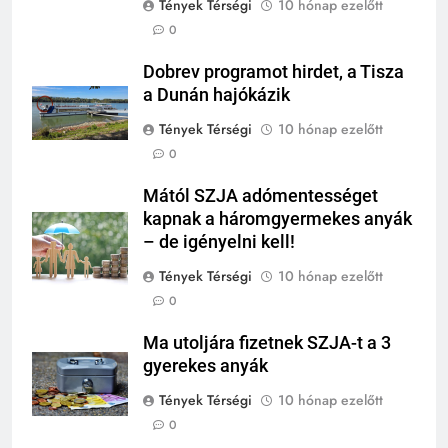
Tények Térségi
10 hónap ezelőtt
0
Dobrev programot hirdet, a Tisza
a Dunán hajókázik
Tények Térségi
10 hónap ezelőtt
0
Mától SZJA adómentességet
kapnak a háromgyermekes anyák
– de igényelni kell!
Tények Térségi
10 hónap ezelőtt
0
Ma utoljára fizetnek SZJA-t a 3
gyerekes anyák
Tények Térségi
10 hónap ezelőtt
0