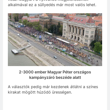
alkalmával ez a süllyedés már most valós lehet.
2-3000 ember Magyar Péter országos
kampányzáró beszéde alatt
A választók pedig már kezdenek átlátni a színes
kirakat mögött húzódó ürességen.