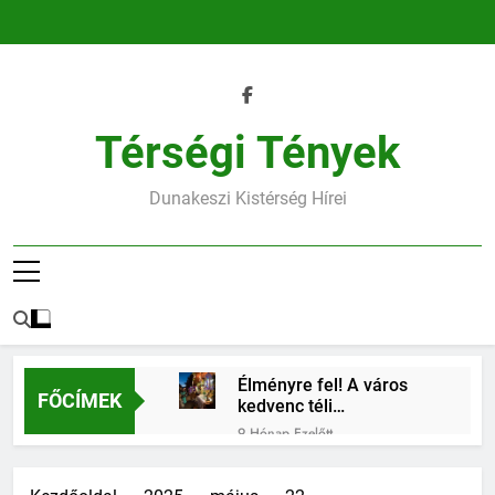
Ugrás
a
tartalomra
Térségi Tények
Dunakeszi Kistérség Hírei
Élményre fel! A város
FŐCÍMEK
kedvenc téli
találkozóhelye vár rád
9 Hónap Ezelőtt
45.heti horoszkóp
9 Hónap Ezelőtt