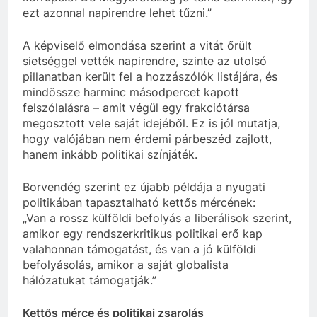
ezt azonnal napirendre lehet tűzni.”
A képviselő elmondása szerint a vitát őrült
sietséggel vették napirendre, szinte az utolsó
pillanatban került fel a hozzászólók listájára, és
mindössze harminc másodpercet kapott
felszólalásra – amit végül egy frakciótársa
megosztott vele saját idejéből. Ez is jól mutatja,
hogy valójában nem érdemi párbeszéd zajlott,
hanem inkább politikai színjáték.
Borvendég szerint ez újabb példája a nyugati
politikában tapasztalható kettős mércének:
„Van a rossz külföldi befolyás a liberálisok szerint,
amikor egy rendszerkritikus politikai erő kap
valahonnan támogatást, és van a jó külföldi
befolyásolás, amikor a saját globalista
hálózatukat támogatják.”
Kettős mérce és politikai zsarolás