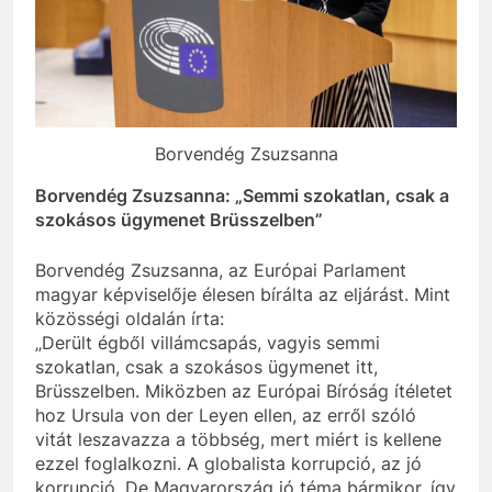
Borvendég Zsuzsanna
Borvendég Zsuzsanna: „Semmi szokatlan, csak a
szokásos ügymenet Brüsszelben”
Borvendég Zsuzsanna, az Európai Parlament
magyar képviselője élesen bírálta az eljárást. Mint
közösségi oldalán írta:
„Derült égből villámcsapás, vagyis semmi
szokatlan, csak a szokásos ügymenet itt,
Brüsszelben. Miközben az Európai Bíróság ítéletet
hoz Ursula von der Leyen ellen, az erről szóló
vitát leszavazza a többség, mert miért is kellene
ezzel foglalkozni. A globalista korrupció, az jó
korrupció. De Magyarország jó téma bármikor, így