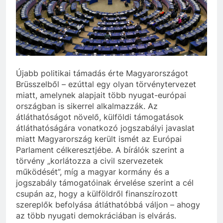
szivároghattak ki –
10 Hónap Ezelőtt
a Tisza Világ
Dobrev programot
applikáció
hirdet, a Tisza a Dunán
botránya
hajókázik
10 Hónap Ezelőtt
Újabb politikai támadás érte Magyarországot
Brüsszelből – ezúttal egy olyan törvénytervezet
miatt, amelynek alapjait több nyugat-európai
országban is sikerrel alkalmazzák. Az
átláthatóságot növelő, külföldi támogatások
átláthatóságára vonatkozó jogszabályi javaslat
miatt Magyarország került ismét az Európai
Parlament célkeresztjébe. A bírálók szerint a
törvény „korlátozza a civil szervezetek
működését”, míg a magyar kormány és a
jogszabály támogatóinak érvelése szerint a cél
csupán az, hogy a külföldről finanszírozott
szereplők befolyása átláthatóbbá váljon – ahogy
az több nyugati demokráciában is elvárás.