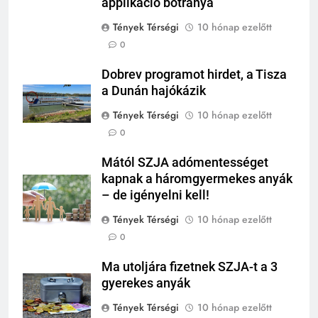
applikáció botránya
Tények Térségi
10 hónap ezelőtt
0
Dobrev programot hirdet, a Tisza
a Dunán hajókázik
Tények Térségi
10 hónap ezelőtt
0
Mától SZJA adómentességet
kapnak a háromgyermekes anyák
– de igényelni kell!
Tények Térségi
10 hónap ezelőtt
0
Ma utoljára fizetnek SZJA-t a 3
gyerekes anyák
Tények Térségi
10 hónap ezelőtt