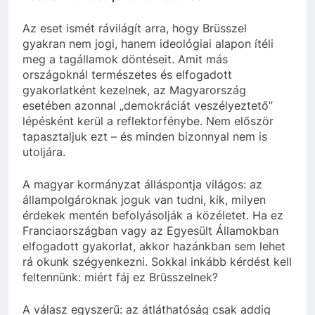
Az eset ismét rávilágít arra, hogy Brüsszel
gyakran nem jogi, hanem ideológiai alapon ítéli
meg a tagállamok döntéseit. Amit más
országoknál természetes és elfogadott
gyakorlatként kezelnek, az Magyarország
esetében azonnal „demokráciát veszélyeztető”
lépésként kerül a reflektorfénybe. Nem először
tapasztaljuk ezt – és minden bizonnyal nem is
utoljára.
A magyar kormányzat álláspontja világos: az
állampolgároknak joguk van tudni, kik, milyen
érdekek mentén befolyásolják a közéletet. Ha ez
Franciaországban vagy az Egyesült Államokban
elfogadott gyakorlat, akkor hazánkban sem lehet
rá okunk szégyenkezni. Sokkal inkább kérdést kell
feltennünk: miért fáj ez Brüsszelnek?
A válasz egyszerű: az átláthatóság csak addig