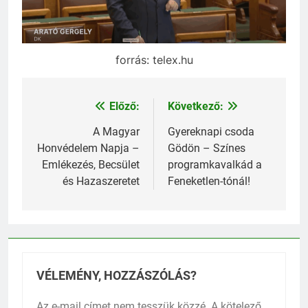
forrás: telex.hu
Előző:
Következő:
Bejegyzés
navigáció
A Magyar
Gyereknapi csoda
Honvédelem Napja –
Gödön – Színes
Emlékezés, Becsület
programkavalkád a
és Hazaszeretet
Feneketlen-tónál!
VÉLEMÉNY, HOZZÁSZÓLÁS?
Az e-mail címet nem tesszük közzé.
A kötelező