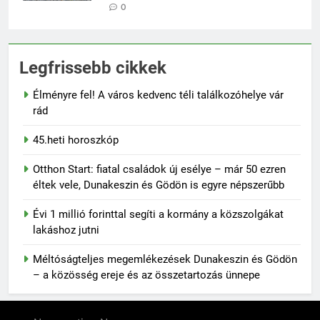
0
Legfrissebb cikkek
Élményre fel! A város kedvenc téli találkozóhelye vár
rád
45.heti horoszkóp
Otthon Start: fiatal családok új esélye – már 50 ezren
éltek vele, Dunakeszin és Gödön is egyre népszerűbb
Évi 1 millió forinttal segíti a kormány a közszolgákat
lakáshoz jutni
Méltóságteljes megemlékezések Dunakeszin és Gödön
– a közösség ereje és az összetartozás ünnepe