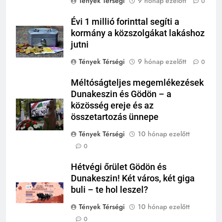
Tények Térségi
9 hónap ezelőtt
0
Évi 1 millió forinttal segíti a
kormány a közszolgákat lakáshoz
jutni
Tények Térségi
9 hónap ezelőtt
0
Méltóságteljes megemlékezések
Dunakeszin és Gödön – a
közösség ereje és az
összetartozás ünnepe
Tények Térségi
10 hónap ezelőtt
0
Hétvégi őrület Gödön és
Dunakeszin! Két város, két giga
buli – te hol leszel?
Tények Térségi
10 hónap ezelőtt
0