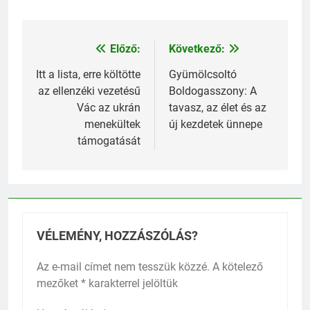
Előző:
Következő:
Bejegyzés
navigáció
Itt a lista, erre költötte
Gyümölcsoltó
az ellenzéki vezetésű
Boldogasszony: A
Vác az ukrán
tavasz, az élet és az
menekültek
új kezdetek ünnepe
támogatását
VÉLEMÉNY, HOZZÁSZÓLÁS?
Az e-mail címet nem tesszük közzé.
A kötelező
mezőket
*
karakterrel jelöltük