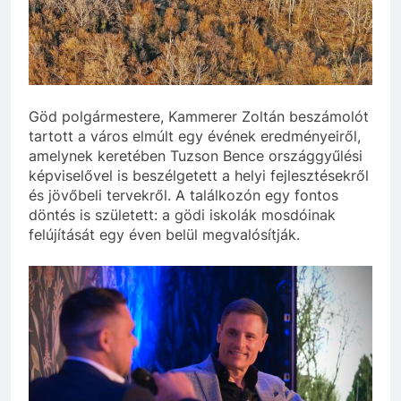
szivároghattak ki –
10 Hónap Ezelőtt
a Tisza Világ
Dobrev programot
applikáció
hirdet, a Tisza a Dunán
botránya
hajókázik
10 Hónap Ezelőtt
Göd polgármestere, Kammerer Zoltán beszámolót
tartott a város elmúlt egy évének eredményeiről,
amelynek keretében Tuzson Bence országgyűlési
képviselővel is beszélgetett a helyi fejlesztésekről
és jövőbeli tervekről. A találkozón egy fontos
döntés is született: a gödi iskolák mosdóinak
felújítását egy éven belül megvalósítják.