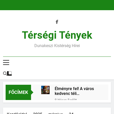
Ugrás
a
tartalomra
Térségi Tények
Dunakeszi Kistérség Hírei
Élményre fel! A város
FŐCÍMEK
kedvenc téli
találkozóhelye vár rád
9 Hónap Ezelőtt
45.heti horoszkóp
9 Hónap Ezelőtt