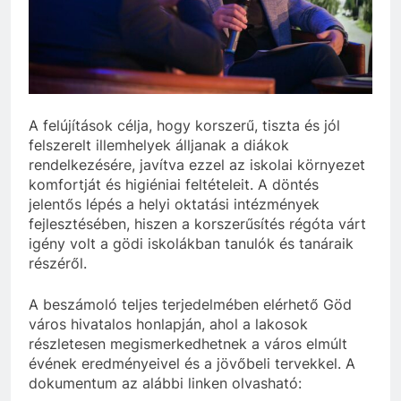
A felújítások célja, hogy korszerű, tiszta és jól
felszerelt illemhelyek álljanak a diákok
rendelkezésére, javítva ezzel az iskolai környezet
komfortját és higiéniai feltételeit. A döntés
jelentős lépés a helyi oktatási intézmények
fejlesztésében, hiszen a korszerűsítés régóta várt
igény volt a gödi iskolákban tanulók és tanáraik
részéről.
A beszámoló teljes terjedelmében elérhető Göd
város hivatalos honlapján, ahol a lakosok
részletesen megismerkedhetnek a város elmúlt
évének eredményeivel és a jövőbeli tervekkel. A
dokumentum az alábbi linken olvasható: