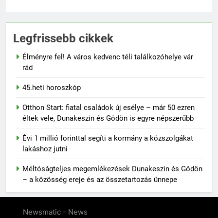
Legfrissebb cikkek
Élményre fel! A város kedvenc téli találkozóhelye vár
rád
45.heti horoszkóp
Otthon Start: fiatal családok új esélye – már 50 ezren
éltek vele, Dunakeszin és Gödön is egyre népszerűbb
Évi 1 millió forinttal segíti a kormány a közszolgákat
lakáshoz jutni
Méltóságteljes megemlékezések Dunakeszin és Gödön
– a közösség ereje és az összetartozás ünnepe
Newsmatic - News