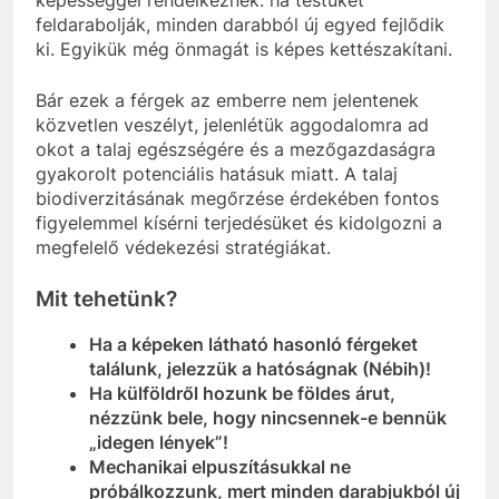
feldarabolják, minden darabból új egyed fejlődik
ki. Egyikük még önmagát is képes kettészakítani.
Bár ezek a férgek az emberre nem jelentenek
közvetlen veszélyt, jelenlétük aggodalomra ad
okot a talaj egészségére és a mezőgazdaságra
gyakorolt potenciális hatásuk miatt. A talaj
biodiverzitásának megőrzése érdekében fontos
figyelemmel kísérni terjedésüket és kidolgozni a
megfelelő védekezési stratégiákat.
Mit tehetünk?
Ha a képeken látható hasonló férgeket
találunk, jelezzük a hatóságnak (Nébih)!
Ha külföldről hozunk be földes árut,
nézzünk bele, hogy nincsennek-e bennük
„idegen lények”!
Mechanikai elpuszításukkal ne
próbálkozzunk, mert minden darabjukból új