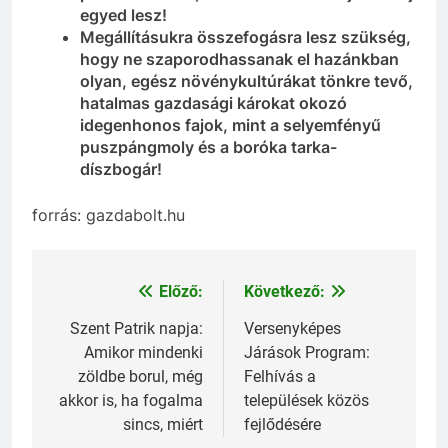
egyed lesz!
Megállításukra összefogásra lesz szükség,
hogy ne szaporodhassanak el hazánkban
olyan, egész növénykultúrákat tönkre tevő,
hatalmas gazdasági károkat okozó
idegenhonos fajok, mint a selyemfényű
puszpángmoly és a boróka tarka-
díszbogár!
forrás: gazdabolt.hu
Előző:
Következő:
Bejegyzés
navigáció
Szent Patrik napja:
Versenyképes
Amikor mindenki
Járások Program:
zöldbe borul, még
Felhívás a
akkor is, ha fogalma
települések közös
sincs, miért
fejlődésére