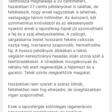
Testhossza meghaladja a 20 centimétert,
hazánkban 27 centis példányokat is találtak, de
feltételezik, hogy ennél nagyobbak is lehetnek,
vastagsága három milliméter. Az ásószerű, két
szimmetrikus kinövésből és az elkeskenyedő
nyakból ennél a laposféreg-fajnál jól azonosítható
a fej és a száj elhelyezkedése. A csillogó,
sárgásbarna testet hosszanti fekete csíkozás
osztja meg. Ivartalanul szaporodik, hermafrodita
faj. A hosszú példányok általában a hátsó
végükön keresztirányú hasadás útján szórja szét a
testtöredékeket. A töredékek mozgékonyak és
néhány hét alatt regenerálják a fejlemezt és a
garatot. Tehát szinte megkettőzik magukat.
Hazánkban nem szereti a száraz klímát,
feltehetően nem fog elterjedni, de üvegházakban
vígan szaporodhat.
Ezek a laposférgek különleges regenerációs
képességgel rendelkeznek: ha testüket