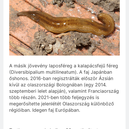
A másik jövevény laposféreg a kalapácsfejű féreg
(Diversibipalium multilineatum). A faj Japánban
őshonos. 2016-ban regisztrálták először Ázsián
kívül az olaszországi Bolognában (egy 2014.
szeptemberi lelet alapján), valamint Franciaország
több részén. 2021-ben több feljegyzés is
megerősítette jelenlétét Olaszország különböző
régióiban. Idegen faj Európában.