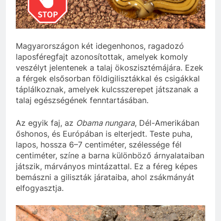
szivároghattak ki –
10 Hónap Ezelőtt
a Tisza Világ
Dobrev programot
applikáció
hirdet, a Tisza a Dunán
botránya
hajókázik
10 Hónap Ezelőtt
Magyarországon két idegenhonos, ragadozó
laposféregfajt azonosítottak, amelyek komoly
veszélyt jelentenek a talaj ökoszisztémájára. Ezek
a férgek elsősorban földigilisztákkal és csigákkal
táplálkoznak, amelyek kulcsszerepet játszanak a
talaj egészségének fenntartásában.
Az egyik faj, az
Obama nungara
, Dél-Amerikában
őshonos, és Európában is elterjedt. Teste puha,
lapos, hossza 6–7 centiméter, szélessége fél
centiméter, színe a barna különböző árnyalataiban
játszik, márványos mintázattal. Ez a féreg képes
bemászni a giliszták járataiba, ahol zsákmányát
elfogyasztja.