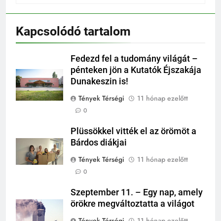
Kapcsolódó tartalom
Fedezd fel a tudomány világát –
pénteken jön a Kutatók Éjszakája
Dunakeszin is!
Tények Térségi
11 hónap ezelőtt
0
Plüssökkel vitték el az örömöt a
Bárdos diákjai
Tények Térségi
11 hónap ezelőtt
0
Szeptember 11. – Egy nap, amely
örökre megváltoztatta a világot
Tények Térségi
11 hónap ezelőtt