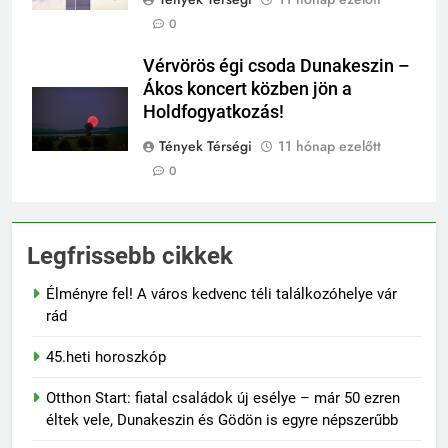
0
Vérvörös égi csoda Dunakeszin –
Ákos koncert közben jön a
Holdfogyatkozás!
Tények Térségi
11 hónap ezelőtt
0
Legfrissebb cikkek
Élményre fel! A város kedvenc téli találkozóhelye vár
rád
45.heti horoszkóp
Otthon Start: fiatal családok új esélye – már 50 ezren
éltek vele, Dunakeszin és Gödön is egyre népszerűbb