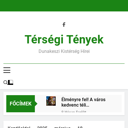
Ugrás
a
tartalomra
Térségi Tények
Dunakeszi Kistérség Hírei
Élményre fel! A város
FŐCÍMEK
kedvenc téli
találkozóhelye vár rád
9 Hónap Ezelőtt
45.heti horoszkóp
9 Hónap Ezelőtt