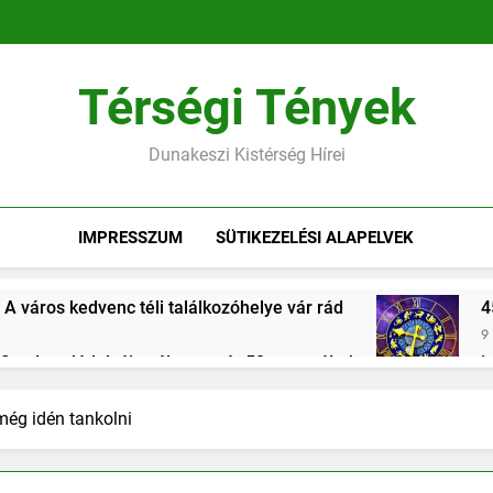
Térségi Tények
Dunakeszi Kistérség Hírei
IMPRESSZUM
SÜTIKEZELÉSI ALAPELVEK
 A város kedvenc téli találkozóhelye vár rád
4
9 
 fiatal családok új esélye – már 50 ezren éltek vele, Dunakesz
forinttal segíti a kormány a közszolgákat lakáshoz jutni
ég idén tankolni
es megemlékezések Dunakeszin és Gödön – a közösség ereje 