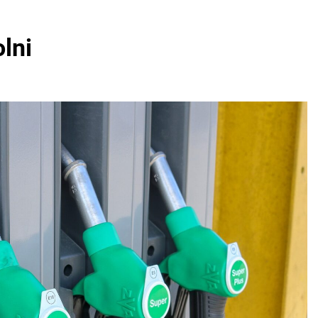
t Gödön és Dunakeszin! Két város, két giga buli – te hol leszel?
lni
a Tisza Párt adatbázisa – gödi név is a listán!
ltóságteljesen emlékezett az aradi vértanúkra
 felhasználó adatai szivároghattak ki – a Tisza Világ applikác
amot hirdet, a Tisza a Dunán hajókázik