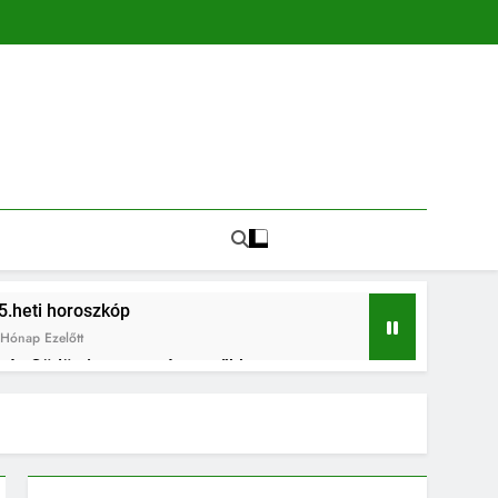
5.heti horoszkóp
Hónap Ezelőtt
in és Gödön is egyre népszerűbb
és az összetartozás ünnepe