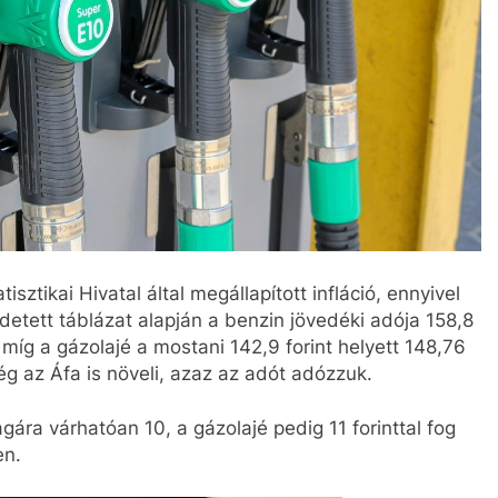
isztikai Hivatal által megállapított infláció, ennyivel
rdetett táblázat alapján a benzin jövedéki adója 158,8
l, míg a gázolajé a mostani 142,9 forint helyett 148,76
ég az Áfa is növeli, azaz az adót adózzuk.
agára várhatóan 10, a gázolajé pedig 11 forinttal fog
en.