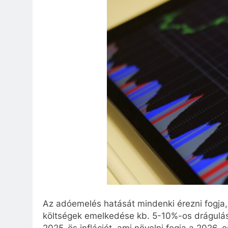
Az adóemelés hatását mindenki érezni fogja, h
költségek emelkedése kb. 5-10%-os drágulást