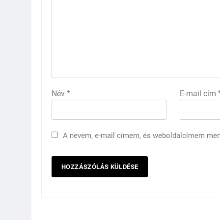
Név
*
E-mail cím
A nevem, e-mail címem, és weboldalcímem me