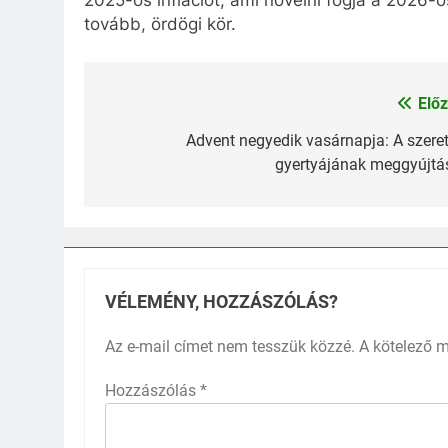
2025-ös inflációt, ami növelni fogja a 2026-o
tovább, ördögi kör.
Előz
Bejegyzés
navigáció
Advent negyedik vasárnapja: A szeret
gyertyájának meggyújtá
VÉLEMÉNY, HOZZÁSZÓLÁS?
Az e-mail címet nem tesszük közzé.
A kötelező 
Hozzászólás
*