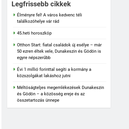
Legfrissebb cikkek
Élményre fel! A város kedvenc téli
találkozóhelye vár rád
45.heti horoszkóp
Otthon Start: fiatal családok új esélye – már
50 ezren éltek vele, Dunakeszin és Gödön is
ió botránya
egyre népszerűbb
Évi 1 millió forinttal segíti a kormány a
közszolgákat lakáshoz jutni
Méltóságteljes megemlékezések Dunakeszin
és Gödön – a közösség ereje és az
összetartozás ünnepe