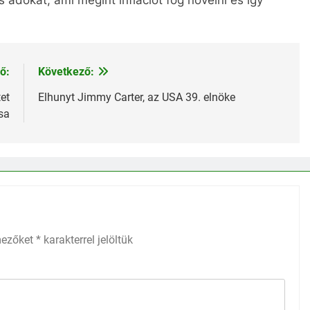
s adókat, ami megint inflációt fog növelni és így
ő:
Következő:
et
Elhunyt Jimmy Carter, az USA 39. elnöke
sa
mezőket
*
karakterrel jelöltük