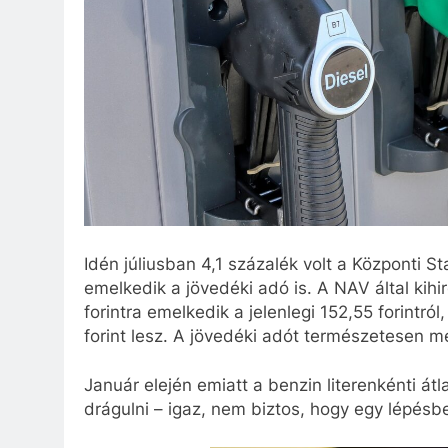
Idén júliusban 4,1 százalék volt a Központi Stat
emelkedik a jövedéki adó is. A NAV által kihi
forintra emelkedik a jelenlegi 152,55 forintró
forint lesz. A jövedéki adót természetesen m
Január elején emiatt a benzin literenkénti átl
drágulni – igaz, nem biztos, hogy egy lépésb