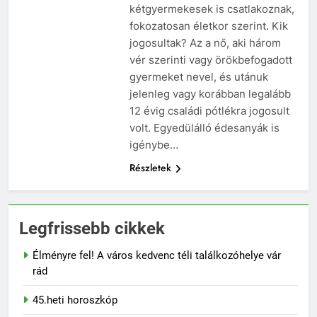
szivároghattak ki –
10 Hónap Ezelőtt
kétgyermekesek is csatlakoznak,
a Tisza Világ
Dobrev programot
fokozatosan életkor szerint. Kik
applikáció
hirdet, a Tisza a Dunán
botránya
jogosultak? Az a nő, aki három
hajókázik
10 Hónap Ezelőtt
vér szerinti vagy örökbefogadott
gyermeket nevel, és utánuk
jelenleg vagy korábban legalább
12 évig családi pótlékra jogosult
volt. Egyedülálló édesanyák is
igénybe…
Részletek
Legfrissebb cikkek
Élményre fel! A város kedvenc téli találkozóhelye vár
rád
45.heti horoszkóp