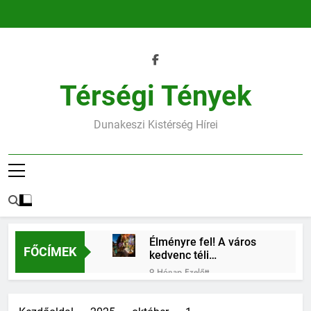
Ugrás
a
tartalomra
Térségi Tények
Dunakeszi Kistérség Hírei
Élményre fel! A város
FŐCÍMEK
kedvenc téli
találkozóhelye vár rád
9 Hónap Ezelőtt
45.heti horoszkóp
9 Hónap Ezelőtt