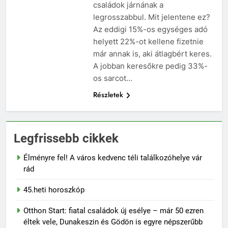
szivároghattak ki –
10 Hónap Ezelőtt
családok járnának a
a Tisza Világ
Dobrev programot
legrosszabbul. Mit jelentene ez?
applikáció
hirdet, a Tisza a Dunán
Az eddigi 15%-os egységes adó
botránya
hajókázik
10 Hónap Ezelőtt
helyett 22%-ot kellene fizetnie
már annak is, aki átlagbért keres.
A jobban keresőkre pedig 33%-
os sarcot…
Részletek
Legfrissebb cikkek
Élményre fel! A város kedvenc téli találkozóhelye vár
rád
45.heti horoszkóp
Otthon Start: fiatal családok új esélye – már 50 ezren
éltek vele, Dunakeszin és Gödön is egyre népszerűbb