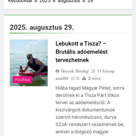
Kezdőoldal
2025
augusztus
29
Otthon Start: fiatal
családok új esélye – már
50 ezren éltek vele,
9 Hónap Ezelőtt
Dunakeszin és Gödön is
Évi 1 millió forinttal segíti
2025. augusztus 29.
egyre népszerűbb
a kormány a
közszolgákat lakáshoz
9 Hónap Ezelőtt
jutni
Lebukott a Tisza? –
Méltóságteljes
megemlékezések
Brutális adóemelést
Dunakeszin és Gödön – a
9 Hónap Ezelőtt
tervezhetnek
közösség ereje és az
Hétvégi őrület Gödön és
összetartozás ünnepe
Tények Térségi
Dunakeszin! Két város,
11 hónap
két giga buli – te hol
ezelőtt
0
2 mins
10 Hónap Ezelőtt
POLITIKA
leszel?
Kiszivárgott a
Hiába tagad Magyar Péter, sorra
Tisza Párt
derülnek ki a Tisza Párt titkos
adatbázisa – gödi
10 Hónap Ezelőtt
tervei az adóemelésről. A
név is a listán!
Dunakeszi
kiszivárgott dokumentumok
méltóságteljesen
emlékezett az aradi
szerint háromkulcsos, durva
10 Hónap Ezelőtt
vértanúkra
SZJA-rendszert vezetnének be,
Közel 20 ezer
felhasználó adatai
amivel a dolgozó magyar