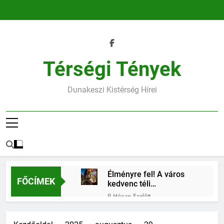
Ugrás
a
tartalomra
Térségi Tények
Dunakeszi Kistérség Hírei
Élményre fel! A város
FŐCÍMEK
kedvenc téli
találkozóhelye vár rád
9 Hónap Ezelőtt
45.heti horoszkóp
9 Hónap Ezelőtt